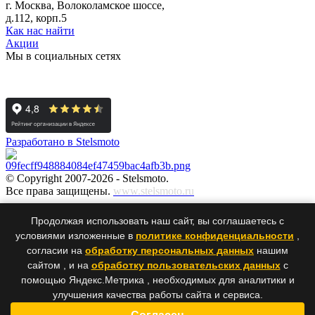
г. Москва, Волоколамское шоссе,
д.112, корп.5
Как нас найти
Акции
Мы в социальных сетях
Разработано в Stelsmoto
© Copyright 2007-2026 - Stelsmoto.
Все права защищены.
www.stelsmoto.ru
Информация, размещенная на сайте, не является публичной
Продолжая использовать наш сайт, вы соглашаетесь с
офертой
.
условиями изложенные в
политике конфиденциальности
,
согласии на
обработку персональных данных
нашим
сайтом , и на
обработку пользовательских данных
с
×
×
помощью Яндекс.Метрика , необходимых для аналитики и
улучшения качества работы сайта и сервиса.
Ваше сообщение было успешно отправлено нам. Спасибо!