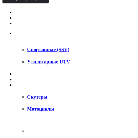
КВАДРОЦИКЛЫ STELS
КВАДРОЦИКЛЫ SEGWAY
СНЕГОХОДЫ
UTV / SSV
Спортивные (SSV)
Утилитарные UTV
МОТОЦИКЛЫ
АКСЕССУАРЫ
ЗАПЧАСТИ
Скутеры
Мотоциклы