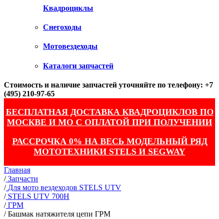
Квадроциклы
Снегоходы
Мотовездеходы
Каталоги запчастей
Стоимость и наличие запчастей уточняйте по телефону: +7
(495) 210-97-65
БЕСПЛАТНАЯ ДОСТАВКА КВАДРОЦИКЛОВ ПО
МОСКВЕ И МО С ОПЛАТОЙ ПРИ ПОЛУЧЕНИИ
РАССРОЧКА 0% НА ВЕСЬ МОДЕЛЬНЫЙ РЯД
МОТОТЕХНИКИ STELS И SEGWAY
Главная
/
Запчасти
/
Для мото вездеходов STELS UTV
/
STELS UTV 700H
/
ГРМ
/
Башмак натяжителя цепи ГРМ