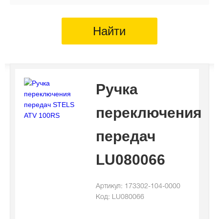
Найти
Ручка
переключения
передач
LU080066
Артикул: 173302-104-0000
Код: LU080066