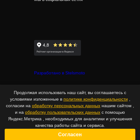
Разработано в Stelsmoto
© Copyright 2007-2026 - Stelsmoto.
Продолжая использовать наш сайт, вы соглашаетесь с
Все права защищены.
www.stelsmoto.ru
условиями изложенные в
политике конфиденциальности
,
согласии на
обработку персональных данных
нашим сайтом ,
Информация, размещенная на сайте, не является публичной
и на
обработку пользовательских данных
с помощью
офертой
Яндекс.Метрика , необходимых для аналитики и улучшения
.
качества работы сайта и сервиса.
Согласен