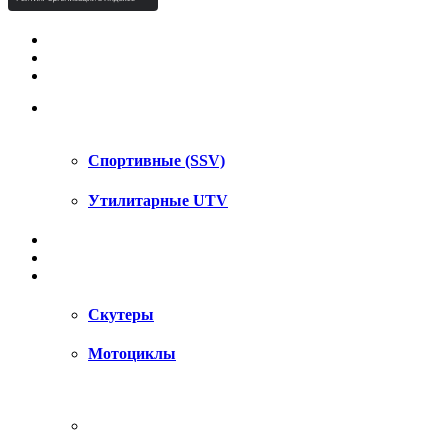
КВАДРОЦИКЛЫ STELS
КВАДРОЦИКЛЫ SEGWAY
СНЕГОХОДЫ
UTV / SSV
Спортивные (SSV)
Утилитарные UTV
МОТОЦИКЛЫ
АКСЕССУАРЫ
ЗАПЧАСТИ
Скутеры
Мотоциклы