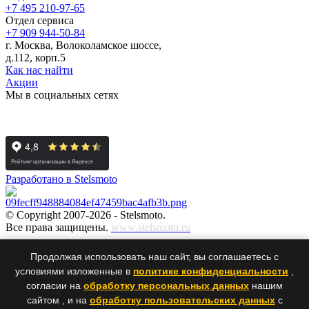
+7 495 210-97-65
Отдел сервиса
+7 909 944-50-84
г. Москва, Волоколамское шоссе,
д.112, корп.5
Как нас найти
Акции
Мы в социальных сетях
Разработано в Stelsmoto
© Copyright 2007-2026 - Stelsmoto.
Все права защищены.
www.stelsmoto.ru
Информация, размещенная на сайте, не является публичной
Продолжая использовать наш сайт, вы соглашаетесь с
офертой
.
условиями изложенные в
политике конфиденциальности
,
согласии на
обработку персональных данных
нашим
сайтом , и на
обработку пользовательских данных
с
×