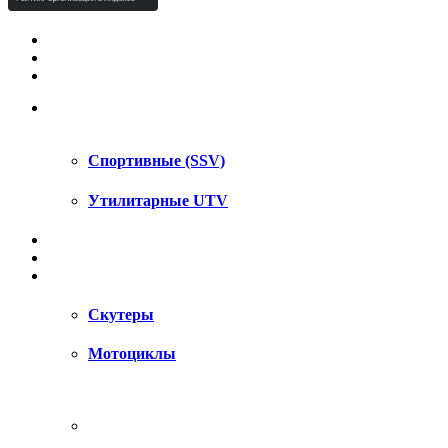
КВАДРОЦИКЛЫ STELS
КВАДРОЦИКЛЫ SEGWAY
СНЕГОХОДЫ
UTV / SSV
Спортивные (SSV)
Утилитарные UTV
МОТОЦИКЛЫ
АКСЕССУАРЫ
ЗАПЧАСТИ
Скутеры
Мотоциклы