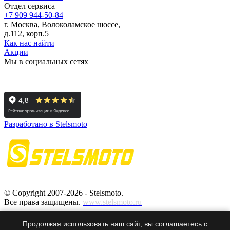
Отдел сервиса
+7 909 944-50-84
г. Москва, Волоколамское шоссе,
д.112, корп.5
Как нас найти
Акции
Мы в социальных сетях
Разработано в Stelsmoto
© Copyright 2007-2026 - Stelsmoto.
Все права защищены.
www.stelsmoto.ru
Информация, размещенная на сайте, не является публичной
Продолжая использовать наш сайт, вы соглашаетесь с
офертой
.