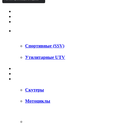
КВАДРОЦИКЛЫ STELS
КВАДРОЦИКЛЫ SEGWAY
СНЕГОХОДЫ
UTV / SSV
Спортивные (SSV)
Утилитарные UTV
МОТОЦИКЛЫ
АКСЕССУАРЫ
ЗАПЧАСТИ
Скутеры
Мотоциклы