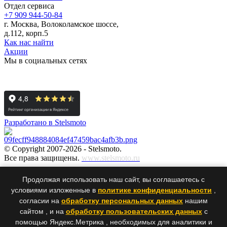
Отдел сервиса
+7 909 944-50-84
г. Москва, Волоколамское шоссе,
д.112, корп.5
Как нас найти
Акции
Мы в социальных сетях
Разработано в Stelsmoto
© Copyright 2007-2026 - Stelsmoto.
Все права защищены.
www.stelsmoto.ru
Информация, размещенная на сайте, не является публичной
Продолжая использовать наш сайт, вы соглашаетесь с
офертой
.
условиями изложенные в
политике конфиденциальности
,
согласии на
обработку персональных данных
нашим
сайтом , и на
обработку пользовательских данных
с
×
×
помощью Яндекс.Метрика , необходимых для аналитики и