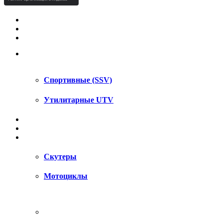
КВАДРОЦИКЛЫ STELS
КВАДРОЦИКЛЫ SEGWAY
СНЕГОХОДЫ
UTV / SSV
Спортивные (SSV)
Утилитарные UTV
МОТОЦИКЛЫ
АКСЕССУАРЫ
ЗАПЧАСТИ
Скутеры
Мотоциклы