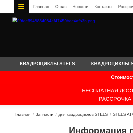
Главная
О нас
Новости
Контакты
Рассро
КВАДРОЦИКЛЫ STELS
КВАДРОЦИКЛЫ 
Стоимост
БЕСПЛАТНАЯ ДОСТ
РАССРОЧКА 
Главная
/
Запчасти
/
для квадроциклов STELS
/
STELS AT
Информация по