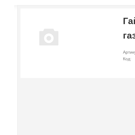
Га
га
Артик
Код: