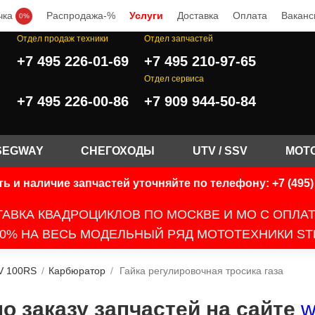
чка
Распродажа-%
Услуги
Доставка
Оплата
Ваканс
0%
Отдел продаж техники
Отдел запчастей
+7 495 226-01-69
+7 495 210-97-65
.
Отдел сервиса
+7 495 226-00-86
+7 909 944-50-84
SEGWAY
СНЕГОХОДЫ
UTV / SSV
МОТ
ь и наличие запчастей уточняйте по телефону: +7 (495) 
АВКА КВАДРОЦИКЛОВ ПО МОСКВЕ И МО С ОПЛА
0% НА ВЕСЬ МОДЕЛЬНЫЙ РЯД МОТОТЕХНИКИ ST
V 100RS
/
Карбюратор
/
Гайка регулировочная тросика газа
 заказу запчастей на сайте
w