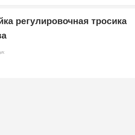
йка регулировочная тросика
за
ул: