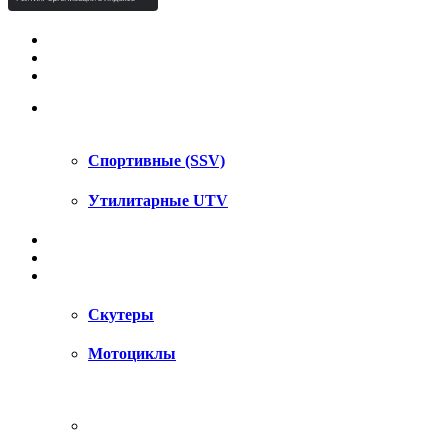
КВАДРОЦИКЛЫ STELS
КВАДРОЦИКЛЫ SEGWAY
СНЕГОХОДЫ
UTV / SSV
Спортивные (SSV)
Утилитарные UTV
МОТОЦИКЛЫ
АКСЕССУАРЫ
ЗАПЧАСТИ
Скутеры
Мотоциклы