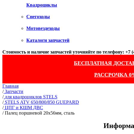
Квадроциклы
Снегоходы
Мотовездеходы
Каталоги запчастей
Стоимость и наличие запчастей уточняйте по телефону: +7 (4
БЕСПЛАТНАЯ ДОСТА
РАССРОЧКА 0
Главная
/
Запчасти
/
для квадроциклов STELS
/
STELS ATV 650/800/850 GUEPARD
/
ЦПГ и КШМ ДВС
/
Палец поршневой 20x56мм, сталь
Информац