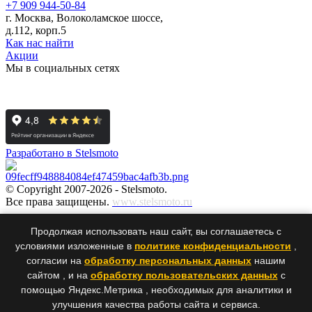
+7 909 944-50-84
г. Москва, Волоколамское шоссе,
д.112, корп.5
Как нас найти
Акции
Мы в социальных сетях
Разработано в Stelsmoto
© Copyright 2007-2026 - Stelsmoto.
Все права защищены.
www.stelsmoto.ru
Информация, размещенная на сайте, не является публичной
Продолжая использовать наш сайт, вы соглашаетесь с
офертой
.
условиями изложенные в
политике конфиденциальности
,
согласии на
обработку персональных данных
нашим
сайтом , и на
обработку пользовательских данных
с
×
×
помощью Яндекс.Метрика , необходимых для аналитики и
улучшения качества работы сайта и сервиса.