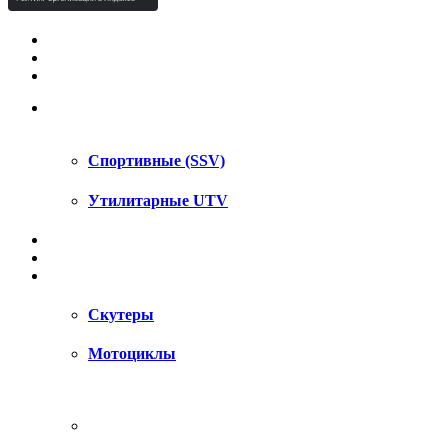
КВАДРОЦИКЛЫ STELS
КВАДРОЦИКЛЫ SEGWAY
СНЕГОХОДЫ
UTV / SSV
Спортивные (SSV)
Утилитарные UTV
МОТОЦИКЛЫ
АКСЕССУАРЫ
ЗАПЧАСТИ
Скутеры
Мотоциклы