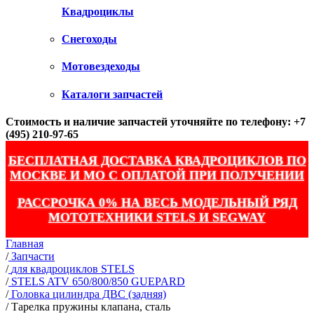
Квадроциклы
Снегоходы
Мотовездеходы
Каталоги запчастей
Стоимость и наличие запчастей уточняйте по телефону: +7
(495) 210-97-65
БЕСПЛАТНАЯ ДОСТАВКА КВАДРОЦИКЛОВ ПО
МОСКВЕ И МО С ОПЛАТОЙ ПРИ ПОЛУЧЕНИИ
РАССРОЧКА 0% НА ВЕСЬ МОДЕЛЬНЫЙ РЯД
МОТОТЕХНИКИ STELS И SEGWAY
Главная
/
Запчасти
/
для квадроциклов STELS
/
STELS ATV 650/800/850 GUEPARD
/
Головка цилиндра ДВС (задняя)
/
Тарелка пружины клапана, сталь