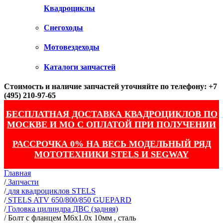
Квадроциклы
Снегоходы
Мотовездеходы
Каталоги запчастей
Стоимость и наличие запчастей уточняйте по телефону: +7
(495) 210-97-65
БЕСПЛАТНАЯ ДОСТАВКА КВАДРОЦИКЛОВ ПО
МОСКВЕ И МО С ОПЛАТОЙ ПРИ ПОЛУЧЕНИИ
РАССРОЧКА 0% НА ВЕСЬ МОДЕЛЬНЫЙ РЯД
МОТОТЕХНИКИ STELS И SEGWAY
Главная
/
Запчасти
/
для квадроциклов STELS
/
STELS ATV 650/800/850 GUEPARD
/
Головка цилиндра ДВС (задняя)
/
Болт с фланцем M6x1.0x 10мм , сталь