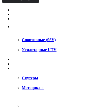
КВАДРОЦИКЛЫ STELS
КВАДРОЦИКЛЫ SEGWAY
СНЕГОХОДЫ
UTV / SSV
Спортивные (SSV)
Утилитарные UTV
МОТОЦИКЛЫ
АКСЕССУАРЫ
ЗАПЧАСТИ
Скутеры
Мотоциклы