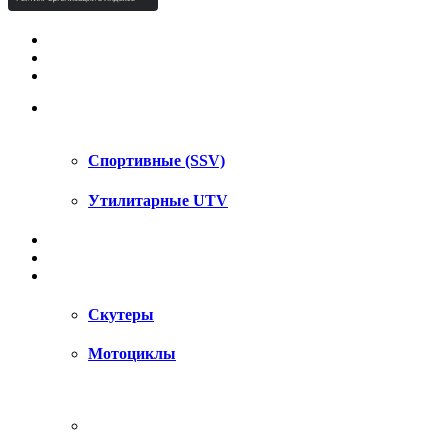
КВАДРОЦИКЛЫ STELS
КВАДРОЦИКЛЫ SEGWAY
СНЕГОХОДЫ
UTV / SSV
Спортивные (SSV)
Утилитарные UTV
МОТОЦИКЛЫ
АКСЕССУАРЫ
ЗАПЧАСТИ
Скутеры
Мотоциклы