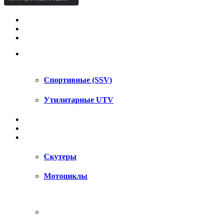
КВАДРОЦИКЛЫ STELS
КВАДРОЦИКЛЫ SEGWAY
СНЕГОХОДЫ
UTV / SSV
Спортивные (SSV)
Утилитарные UTV
МОТОЦИКЛЫ
АКСЕССУАРЫ
ЗАПЧАСТИ
Скутеры
Мотоциклы