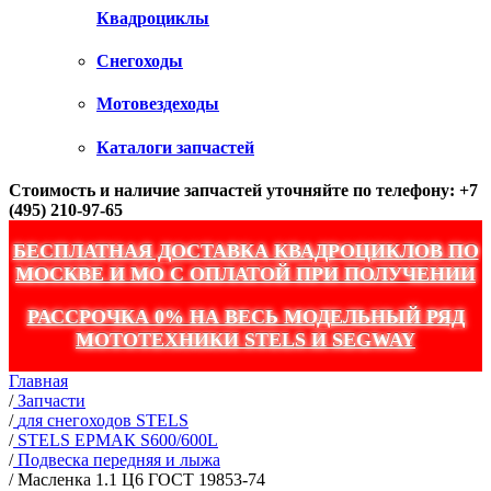
Квадроциклы
Снегоходы
Мотовездеходы
Каталоги запчастей
Стоимость и наличие запчастей уточняйте по телефону: +7
(495) 210-97-65
БЕСПЛАТНАЯ ДОСТАВКА КВАДРОЦИКЛОВ ПО
МОСКВЕ И МО С ОПЛАТОЙ ПРИ ПОЛУЧЕНИИ
РАССРОЧКА 0% НА ВЕСЬ МОДЕЛЬНЫЙ РЯД
МОТОТЕХНИКИ STELS И SEGWAY
Главная
/
Запчасти
/
для снегоходов STELS
/
STELS ЕРМАК S600/600L
/
Подвеска передняя и лыжа
/
Масленка 1.1 Ц6 ГОСТ 19853-74