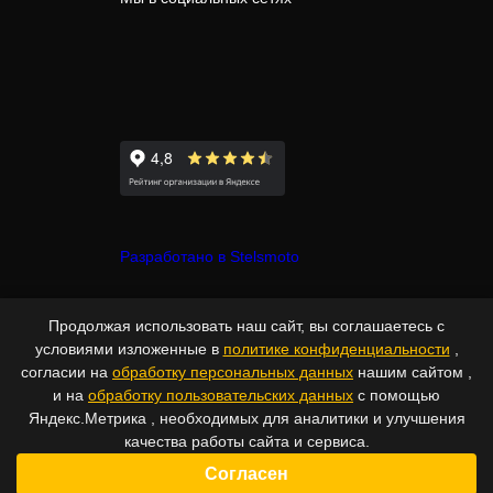
Разработано в Stelsmoto
© Copyright 2007-2026 - Stelsmoto.
Продолжая использовать наш сайт, вы соглашаетесь с
Все права защищены.
www.stelsmoto.ru
условиями изложенные в
политике конфиденциальности
,
согласии на
обработку персональных данных
нашим сайтом ,
Информация, размещенная на сайте, не является публичной
и на
обработку пользовательских данных
с помощью
офертой
Яндекс.Метрика , необходимых для аналитики и улучшения
.
качества работы сайта и сервиса.
Согласен