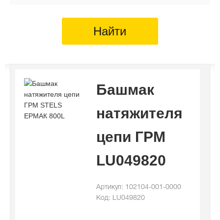
Найти
Башмак
натяжителя
цепи ГРМ
LU049820
Артикул: 102104-001-0000
Код: LU049820