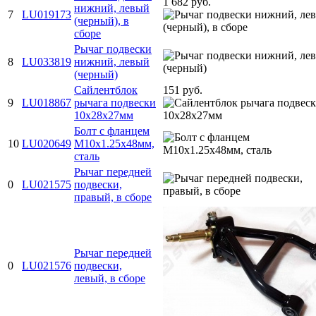
1 682 руб.
нижний, левый
7
LU019173
(черный), в
сборе
Рычаг подвески
8
LU033819
нижний, левый
(черный)
Сайлентблок
151 руб.
9
LU018867
рычага подвески
10х28х27мм
Болт с фланцем
10
LU020649
M10х1.25х48мм,
сталь
Рычаг передней
0
LU021575
подвески,
правый, в сборе
Рычаг передней
0
LU021576
подвески,
левый, в сборе