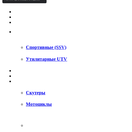
КВАДРОЦИКЛЫ STELS
КВАДРОЦИКЛЫ SEGWAY
СНЕГОХОДЫ
UTV / SSV
Спортивные (SSV)
Утилитарные UTV
МОТОЦИКЛЫ
АКСЕССУАРЫ
ЗАПЧАСТИ
Скутеры
Мотоциклы