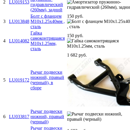
2
LU019153
гидравлический
(260мм), задний
Болт с фланцем
150 руб.
3
LU013848
M10х1.25х40мм ,
сталь
Гайка
150 руб.
самоконтрящаяся
4
LU014082
M10х1.25мм,
сталь
1 682 руб.
Рычаг подвески
нижний, правый
5
LU019172
(черный), в
сборе
Рычаг подвески
6
LU033817
нижний, правый
(черный)
Рычаг подвески