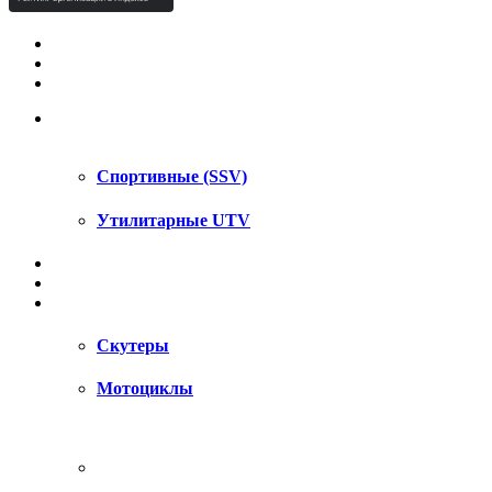
КВАДРОЦИКЛЫ STELS
КВАДРОЦИКЛЫ SEGWAY
СНЕГОХОДЫ
UTV / SSV
Спортивные (SSV)
Утилитарные UTV
МОТОЦИКЛЫ
АКСЕССУАРЫ
ЗАПЧАСТИ
Скутеры
Мотоциклы