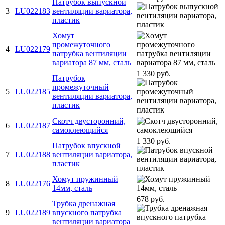
Патрубок выпускной
3
LU022183
вентиляции вариатора,
пластик
Хомут
промежуточного
4
LU022179
патрубка вентиляции
вариатора 87 мм, сталь
1 330 руб.
Патрубок
промежуточный
5
LU022185
вентиляции вариатора,
пластик
Скотч двусторонний,
6
LU022187
самоклеющийся
1 330 руб.
Патрубок впускной
7
LU022188
вентиляции вариатора,
пластик
Хомут пружинный
8
LU022176
14мм, сталь
678 руб.
Трубка дренажная
9
LU022189
впускного патрубка
вентиляции вариатора