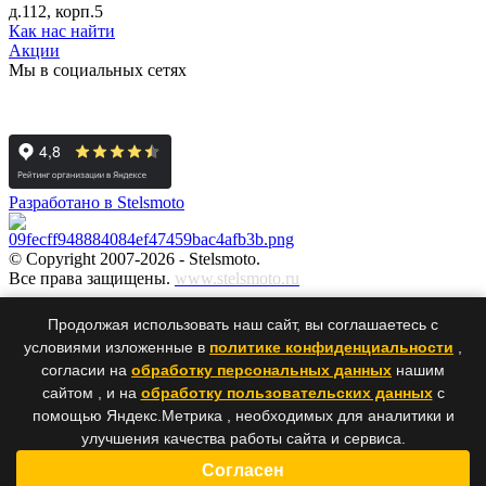
д.112, корп.5
Как нас найти
Акции
Мы в социальных сетях
Разработано в Stelsmoto
© Copyright 2007-2026 - Stelsmoto.
Все права защищены.
www.stelsmoto.ru
Информация, размещенная на сайте, не является публичной
Продолжая использовать наш сайт, вы соглашаетесь с
офертой
.
условиями изложенные в
политике конфиденциальности
,
согласии на
обработку персональных данных
нашим
сайтом , и на
обработку пользовательских данных
с
×
×
помощью Яндекс.Метрика , необходимых для аналитики и
улучшения качества работы сайта и сервиса.
Ваше сообщение было успешно отправлено нам. Спасибо!
Согласен