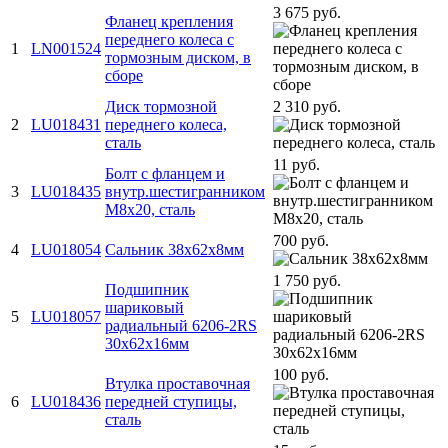
3 675 руб.
Фланец крепления
переднего колеса с
1
LN001524
тормозным диском, в
сборе
Диск тормозной
2 310 руб.
2
LU018431
переднего колеса,
сталь
11 руб.
Болт с фланцем и
3
LU018435
внутр.шестигранником
М8х20, сталь
700 руб.
4
LU018054
Сальник 38х62х8мм
1 750 руб.
Подшипник
шариковый
5
LU018057
радиальный 6206-2RS
30х62х16мм
100 руб.
Втулка проставочная
6
LU018436
передней ступицы,
сталь