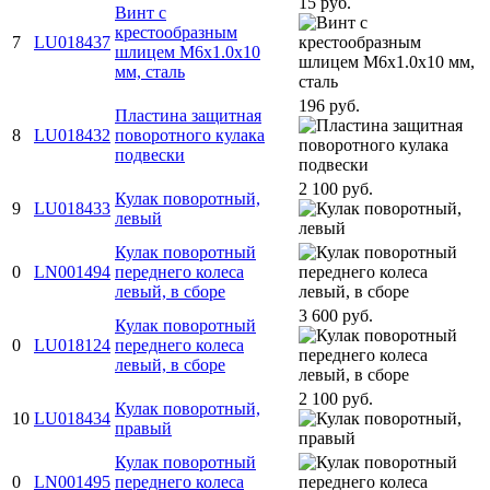
15 руб.
Винт с
крестообразным
7
LU018437
шлицем M6x1.0x10
мм, сталь
196 руб.
Пластина защитная
8
LU018432
поворотного кулака
подвески
2 100 руб.
Кулак поворотный,
9
LU018433
левый
Кулак поворотный
0
LN001494
переднего колеса
левый, в сборе
3 600 руб.
Кулак поворотный
0
LU018124
переднего колеса
левый, в сборе
2 100 руб.
Кулак поворотный,
10
LU018434
правый
Кулак поворотный
0
LN001495
переднего колеса