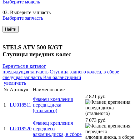
Выберите модель
03.
Выберите запчасть
Выберите запчасть
Найти
STELS ATV 500 К/GT
Ступицы передних колес
Вернуться в каталог
предыдущая запчасть
Ступица заднего колеса, в сборе
следущая запчасть
Вал балансирный
увеличить
№
Артикул
Наименование
2 821 руб.
Фланец крепления
1
LU018511
передн.диска
(стального)
7 073 руб.
Фланец крепления
1
LU018520
переднего
алюмин.диска, в сборе