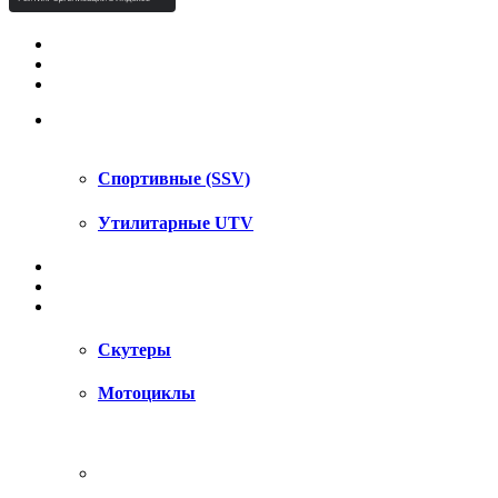
КВАДРОЦИКЛЫ STELS
КВАДРОЦИКЛЫ SEGWAY
СНЕГОХОДЫ
UTV / SSV
Спортивные (SSV)
Утилитарные UTV
МОТОЦИКЛЫ
АКСЕССУАРЫ
ЗАПЧАСТИ
Скутеры
Мотоциклы