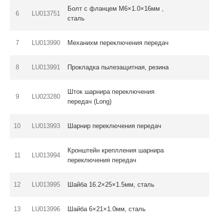
Болт с фланцем M6×1.0×16мм ,
6
LU013751
сталь
7
LU013990
Механихм переключения передач
8
LU013991
Прокладка пылезащитная, резина
Шток шарнира переключения
9
LU023280
передач (Long)
10
LU013993
Шарнир переключения передач
Кронштейн креплления шарнира
11
LU013994
переключения передач
12
LU013995
Шайба 16.2×25×1.5мм, сталь
13
LU013996
Шайба 6×21×1.0мм, сталь