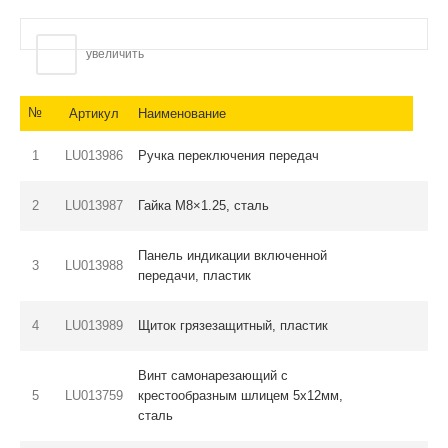
увеличить
№
Артикул
Наименование
1
LU013986
Ручка переключения передач
2
LU013987
Гайка M8×1.25, сталь
Панель индикации включенной
3
LU013988
передачи, пластик
4
LU013989
Щиток грязезащитный, пластик
Винт самонарезающий с
5
LU013759
крестообразным шлицем 5х12мм,
сталь