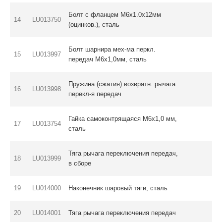
Болт с фланцем M6х1.0х12мм
14
LU013750
(оцинков.), сталь
Болт шарнира мех-ма перкл.
15
LU013997
передач М6х1,0мм, сталь
Пружина (сжатия) возвратн. рычага
16
LU013998
перекл-я передач
Гайка самоконтрящаяся М6х1,0 мм,
17
LU013754
сталь
Тяга рычага переключения передач,
18
LU013999
в сборе
19
LU014000
Наконечник шаровый тяги, сталь
20
LU014001
Тяга рычага переключения передач