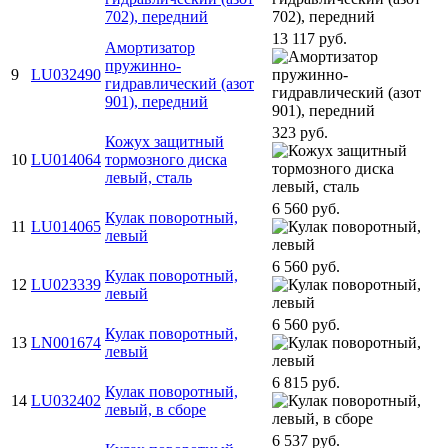
702), передний
13 117 руб.
Амортизатор
пружинно-
9
LU032490
гидравлический (азот
901), передний
323 руб.
Кожух защитный
10
LU014064
тормозного диска
левый, сталь
6 560 руб.
Кулак поворотный,
11
LU014065
левый
6 560 руб.
Кулак поворотный,
12
LU023339
левый
6 560 руб.
Кулак поворотный,
13
LN001674
левый
6 815 руб.
Кулак поворотный,
14
LU032402
левый, в сборе
6 537 руб.