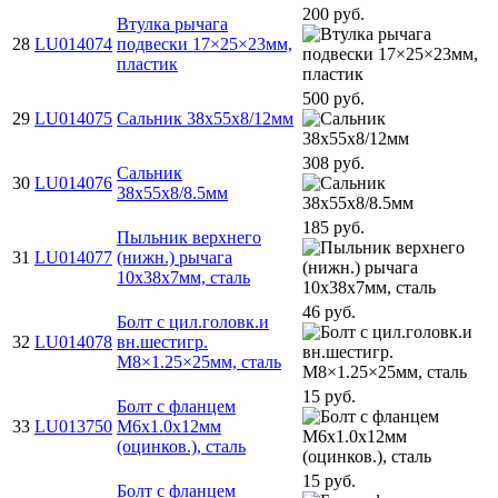
200 руб.
Втулка рычага
28
LU014074
подвески 17×25×23мм,
пластик
500 руб.
29
LU014075
Сальник 38х55х8/12мм
308 руб.
Сальник
30
LU014076
38х55х8/8.5мм
185 руб.
Пыльник верхнего
31
LU014077
(нижн.) рычага
10х38х7мм, сталь
46 руб.
Болт с цил.головк.и
32
LU014078
вн.шестигр.
M8×1.25×25мм, сталь
15 руб.
Болт с фланцем
33
LU013750
M6х1.0х12мм
(оцинков.), сталь
15 руб.
Болт с фланцем