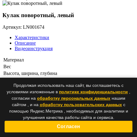
Кулак поворотный, левый
Артикул: LN001674
Характеристики
Описание
Видеоинструкция
Материал
Вес
Высота, ширина, глубина
Прочность
Продолжая использовать наш сайт, вы соглашаетесь с
Срок службы
условиями изложенные в
политике конфиденциальности
,
Тип насадки
согласии на
обработку персональных данных
нашим
Наличие:
сайтом , и на
обработку пользовательских данных
с
В наличии
Нет в наличии в магазине
помощью Яндекс.Метрика , необходимых для аналитики и
Под заказ
Нет в наличии на центральном складе
улучшения качества работы сайта и сервиса.
Доставка:
Из Москвы 7-14 дней
Согласен
* Цены на запчасти могут быть неточными. Уточняйте
наличие и точные цены у наших менеджеров