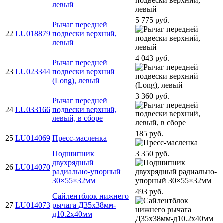
левый
5 775 руб.
Рычаг передней
22
LU018879
подвески верхний,
левый
4 043 руб.
Рычаг передней
23
LU023344
подвески верхний
(Long), левый
3 360 руб.
Рычаг передней
24
LU033166
подвески верхний,
левый, в сборе
185 руб.
25
LU014069
Пресс-масленка
Подшипник
3 350 руб.
двухрядный
26
LU014070
радиально-упорный
30×55×32мм
493 руб.
Сайлентблок нижнего
27
LU014073
рычага Д35х38мм-
д10.2х40мм