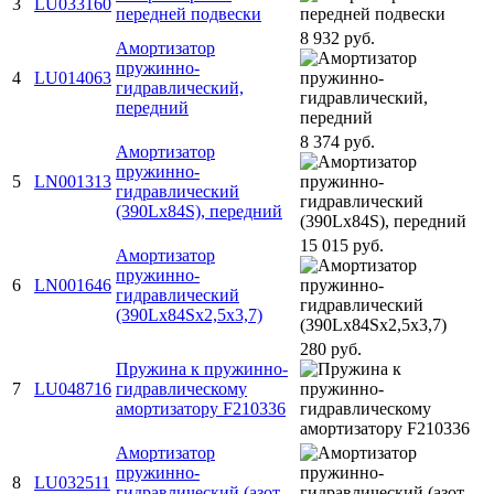
3
LU033160
передней подвески
8 932 руб.
Амортизатор
пружинно-
4
LU014063
гидравлический,
передний
8 374 руб.
Амортизатор
пружинно-
5
LN001313
гидравлический
(390Lх84S), передний
15 015 руб.
Амортизатор
пружинно-
6
LN001646
гидравлический
(390Lx84Sx2,5x3,7)
280 руб.
Пружина к пружинно-
7
LU048716
гидравлическому
амортизатору F210336
Амортизатор
пружинно-
8
LU032511
гидравлический (азот