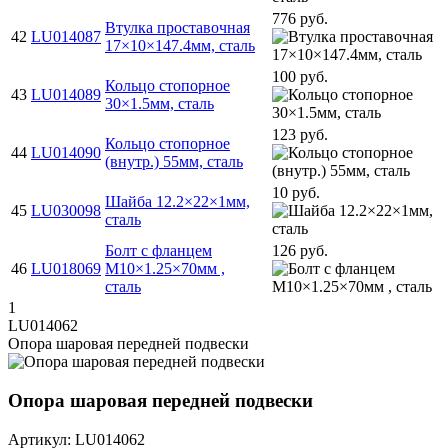
776 руб.
Втулка проставочная
42
LU014087
17×10×147.4мм, сталь
100 руб.
Кольцо стопорное
43
LU014089
30×1.5мм, сталь
123 руб.
Кольцо стопорное
44
LU014090
(внутр.) 55мм, сталь
10 руб.
Шайба 12.2×22×1мм,
45
LU030098
сталь
Болт с фланцем
126 руб.
46
LU018069
M10×1.25×70мм ,
сталь
1
LU014062
Опора шаровая передней подвески
Опора шаровая передней подвески
Артикул: LU014062