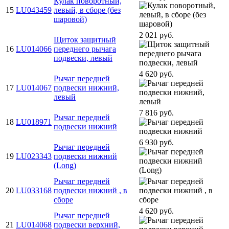
Кулак поворотный,
15
LU043459
левый, в сборе (без
шаровой)
2 021 руб.
Щиток защитный
16
LU014066
переднего рычага
подвески, левый
4 620 руб.
Рычаг передней
17
LU014067
подвески нижний,
левый
7 816 руб.
Рычаг передней
18
LU018971
подвески нижний
6 930 руб.
Рычаг передней
19
LU023343
подвески нижний
(Long)
Рычаг передней
20
LU033168
подвески нижний , в
сборе
4 620 руб.
Рычаг передней
21
LU014068
подвески верхний,