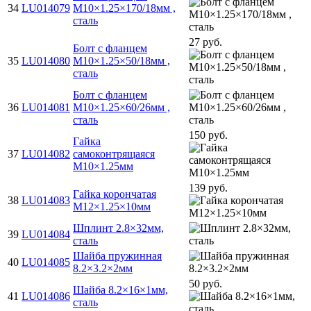
34
LU014079
M10×1.25×170/18мм ,
сталь
27 руб.
Болт с фланцем
35
LU014080
M10×1.25×50/18мм ,
сталь
Болт с фланцем
36
LU014081
M10×1.25×60/26мм ,
сталь
150 руб.
Гайка
37
LU014082
самоконтрящаяся
M10×1.25мм
139 руб.
Гайка корончатая
38
LU014083
M12×1.25×10мм
Шплинт 2.8×32мм,
39
LU014084
сталь
Шайба пружинная
40
LU014085
8.2×3.2×2мм
50 руб.
Шайба 8.2×16×1мм,
41
LU014086
сталь