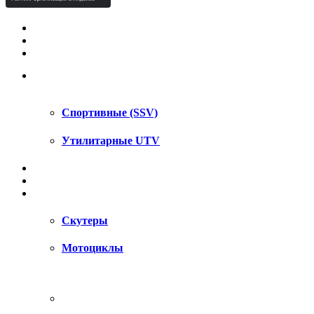
КВАДРОЦИКЛЫ STELS
КВАДРОЦИКЛЫ SEGWAY
СНЕГОХОДЫ
UTV / SSV
Спортивные (SSV)
Утилитарные UTV
МОТОЦИКЛЫ
АКСЕССУАРЫ
ЗАПЧАСТИ
Скутеры
Мотоциклы