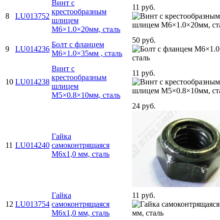
Винт с
11 руб.
крестообразным
8
LU013752
шлицем
M6×1.0×20мм, сталь
50 руб.
Болт с фланцем
9
LU014236
M6×1.0×35мм , сталь
Винт с
11 руб.
крестообразным
10
LU014238
шлицем
M5×0.8×10мм, сталь
24 руб.
Гайка
11
LU014240
самоконтрящаяся
М6х1,0 мм, сталь
Гайка
11 руб.
12
LU013754
самоконтрящаяся
М6х1,0 мм, сталь