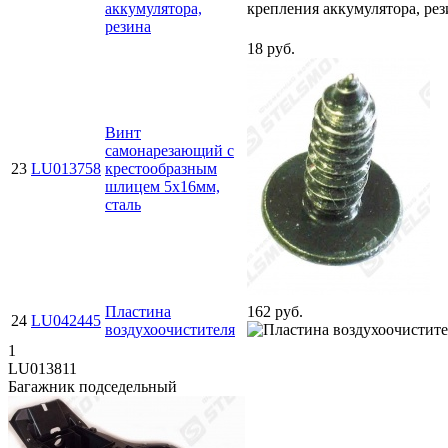
аккумулятора,
резина
18 руб.
Винт
самонарезающий с
23
LU013758
крестообразным
шлицем 5х16мм,
сталь
Пластина
162 руб.
24
LU042445
воздухоочистителя
1
LU013811
Багажник подседельный