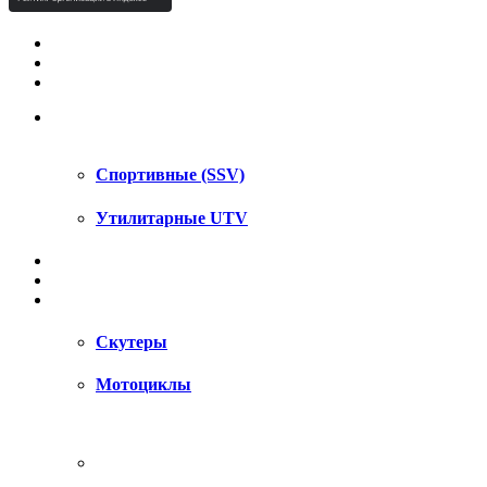
КВАДРОЦИКЛЫ STELS
КВАДРОЦИКЛЫ SEGWAY
СНЕГОХОДЫ
UTV / SSV
Спортивные (SSV)
Утилитарные UTV
МОТОЦИКЛЫ
АКСЕССУАРЫ
ЗАПЧАСТИ
Скутеры
Мотоциклы