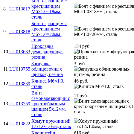
Болт с фланцем с
крест.шлицем
8
LU013817
M6×1.0×18мм ,
сталь
Болт с фланцем с
крест.шлицем
9
LU013818
M6×1.0×20мм ,
сталь
Прокладка
154 руб.
10
LU013633
демпфирующая,
резина
Заглушка
3 руб.
11
LU013755
облицовочных
щитков, резина
Клипса M6×1.0,
46 руб.
12
LU013839
сталь
Винт
11 руб.
самонарезающий с
13
LU013759
крестообразным
шлицем 5х12мм,
сталь
Хомут пружинный
14
LU013822
17х12х1,0мм, сталь
Кронштейн
616 руб.