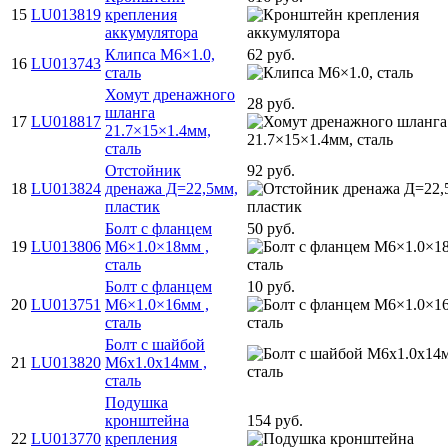
15
LU013819
крепления
аккумулятора
Клипса M6×1.0,
62 руб.
16
LU013743
сталь
Хомут дренажного
28 руб.
шланга
17
LU018817
21.7×15×1.4мм,
сталь
Отстойник
92 руб.
18
LU013824
дренажа Д=22,5мм,
пластик
Болт с фланцем
50 руб.
19
LU013806
M6×1.0×18мм ,
сталь
Болт с фланцем
10 руб.
20
LU013751
M6×1.0×16мм ,
сталь
Болт с шайбой
21
LU013820
M6x1.0x14мм ,
сталь
Подушка
кронштейна
154 руб.
22
LU013770
крепления