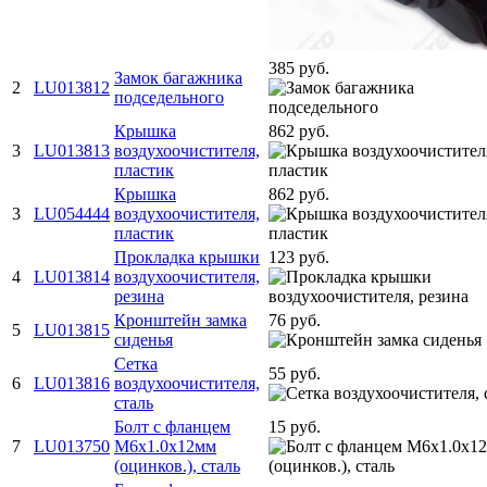
385 руб.
Замок багажника
2
LU013812
подседельного
Крышка
862 руб.
3
LU013813
воздухоочистителя,
пластик
Крышка
862 руб.
3
LU054444
воздухоочистителя,
пластик
Прокладка крышки
123 руб.
4
LU013814
воздухоочистителя,
резина
Кронштейн замка
76 руб.
5
LU013815
сиденья
Сетка
55 руб.
6
LU013816
воздухоочистителя,
сталь
Болт с фланцем
15 руб.
7
LU013750
M6х1.0х12мм
(оцинков.), сталь