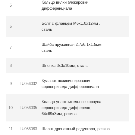
Кольцо вилки блокировки
5
дифференциала
Болт с фланцем M6х1.0х12мм ,
6
сталь
Шайба пружинная 2.7х6.1х1.5мм
7
сталь
8
Шпонка 3х3х10мм, сталь
Кулачок позиционирования
9
LU056032
сервопривода дифференциала
Кольцо уплотнительное корпуса
10
LU056035
сервопривода дифференц
64x69х3мм, резина
11
LU056083
Шланг дренажный редуктора, резина