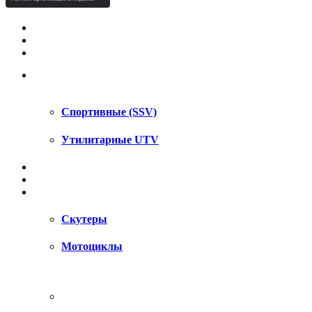
КВАДРОЦИКЛЫ STELS
КВАДРОЦИКЛЫ SEGWAY
СНЕГОХОДЫ
UTV / SSV
Спортивные (SSV)
Утилитарные UTV
МОТОЦИКЛЫ
АКСЕССУАРЫ
ЗАПЧАСТИ
Скутеры
Мотоциклы