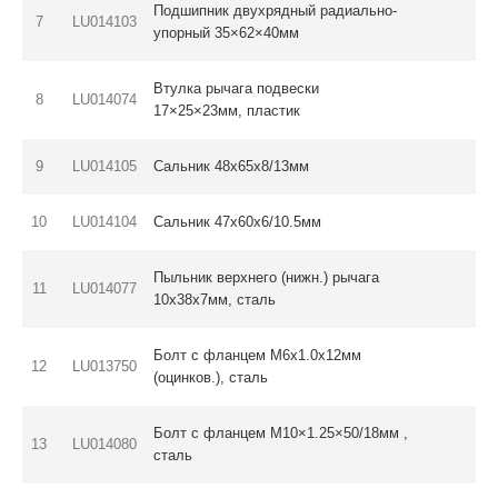
Подшипник двухрядный радиально-
7
LU014103
упорный 35×62×40мм
Втулка рычага подвески
8
LU014074
17×25×23мм, пластик
9
LU014105
Сальник 48х65х8/13мм
10
LU014104
Сальник 47х60х6/10.5мм
Пыльник верхнего (нижн.) рычага
11
LU014077
10х38х7мм, сталь
Болт с фланцем M6х1.0х12мм
12
LU013750
(оцинков.), сталь
Болт с фланцем M10×1.25×50/18мм ,
13
LU014080
сталь