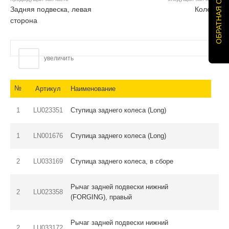
ОБРАТНАЯ СВЯЗЬ
Задняя подвеска, левая
Колеса
сторона
увеличить
№
Артикул
Наименование
1
LU023351
Cтупица заднего колеса (Long)
1
LN001676
Ступица заднего колеса (Long)
2
LU033169
Cтупица заднего колеса, в сборе
Рычаг задней подвески нижний
2
LU023358
(FORGING), правый
Рычаг задней подвески нижний
2
LU033172