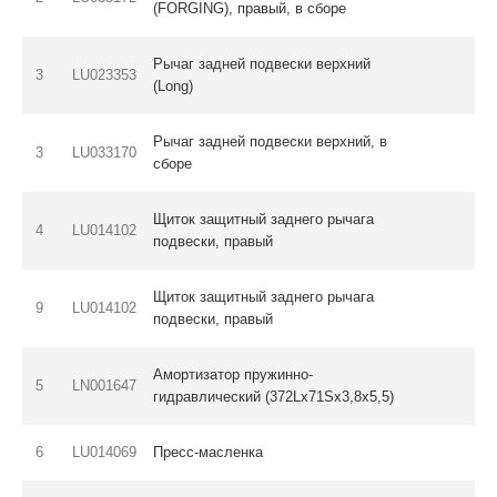
(FORGING), правый, в сборе
Рычаг задней подвески верхний
3
LU023353
(Long)
Рычаг задней подвески верхний, в
3
LU033170
сборе
Щиток защитный заднего рычага
4
LU014102
подвески, правый
Щиток защитный заднего рычага
9
LU014102
подвески, правый
Амортизатор пружинно-
5
LN001647
гидравлический (372Lx71Sx3,8x5,5)
6
LU014069
Пресс-масленка