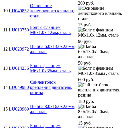
200 руб.
Основание
10
LU049852
лепесткового клапана,
сталь
15 руб.
Болт с фланцем
11
LU013750
M6x1.0x 12мм, сталь
90 руб.
Шайба 6.0x13.0x2.0мм,
12
LU023972
ал.сплав
50 руб.
Болт с фланцем
13
LU014236
M6х1.0х35мм , сталь
600 руб.
Сайлентблок
14
LU049980
крепления двигателя,
резина
180 руб.
Шайба 8.0x16.0x2.0мм,
15
LU023969
ал.сплав
15 руб.
Болт с фланцем