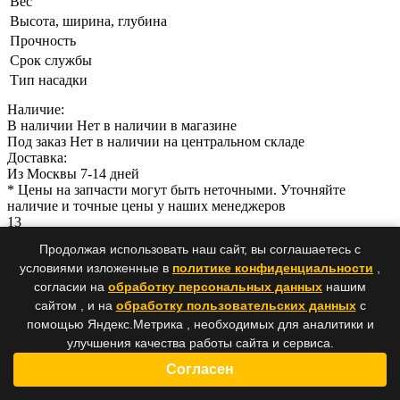
Вес
Высота, ширина, глубина
Прочность
Срок службы
Тип насадки
Наличие:
В наличии
Нет в наличии в магазине
Под заказ
Нет в наличии на центральном складе
Доставка:
Из Москвы 7-14 дней
* Цены на запчасти могут быть неточными. Уточняйте
наличие и точные цены у наших менеджеров
13
LU014236
Продолжая использовать наш сайт, вы соглашаетесь с
Болт с фланцем M6х1.0х35мм , сталь
условиями изложенные в
политике конфиденциальности
,
согласии на
обработку персональных данных
нашим
сайтом , и на
обработку пользовательских данных
с
помощью Яндекс.Метрика , необходимых для аналитики и
улучшения качества работы сайта и сервиса.
Согласен