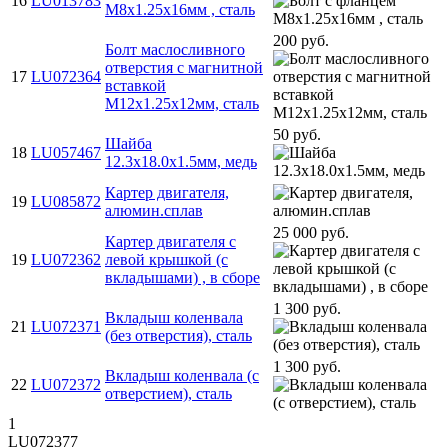
16
LU013783
M8х1.25х16мм , сталь
200 руб.
Болт маслосливного
отверстия с магнитной
17
LU072364
вставкой
М12x1.25x12мм, сталь
50 руб.
Шайба
18
LU057467
12.3х18.0х1.5мм, медь
Картер двигателя,
19
LU085872
алюмин.сплав
25 000 руб.
Картер двигателя с
19
LU072362
левой крышкой (с
вкладышами) , в сборе
1 300 руб.
Вкладыш коленвала
21
LU072371
(без отверстия), сталь
1 300 руб.
Вкладыш коленвала (с
22
LU072372
отверстием), сталь
1
LU072377