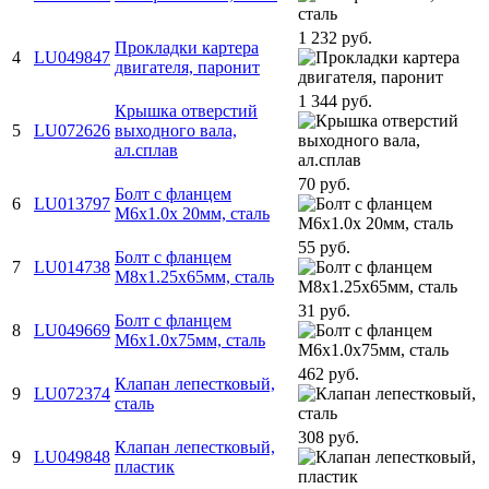
1 232 руб.
Прокладки картера
4
LU049847
двигателя, паронит
1 344 руб.
Крышка отверстий
5
LU072626
выходного вала,
ал.сплав
70 руб.
Болт с фланцем
6
LU013797
M6x1.0x 20мм, сталь
55 руб.
Болт с фланцем
7
LU014738
M8х1.25х65мм, сталь
31 руб.
Болт с фланцем
8
LU049669
M6х1.0х75мм, сталь
462 руб.
Клапан лепестковый,
9
LU072374
сталь
308 руб.
Клапан лепестковый,
9
LU049848
пластик