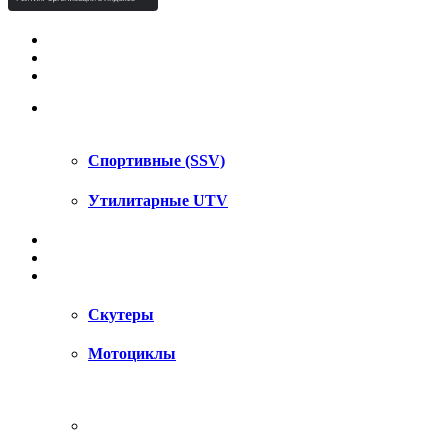
КВАДРОЦИКЛЫ STELS
КВАДРОЦИКЛЫ SEGWAY
СНЕГОХОДЫ
UTV / SSV
Спортивные (SSV)
Утилитарные UTV
МОТОЦИКЛЫ
АКСЕССУАРЫ
ЗАПЧАСТИ
Скутеры
Мотоциклы