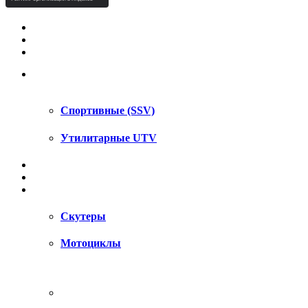
КВАДРОЦИКЛЫ STELS
КВАДРОЦИКЛЫ SEGWAY
СНЕГОХОДЫ
UTV / SSV
Спортивные (SSV)
Утилитарные UTV
МОТОЦИКЛЫ
АКСЕССУАРЫ
ЗАПЧАСТИ
Скутеры
Мотоциклы