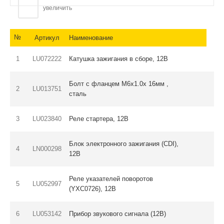
увеличить
№
Артикул
Наименование
1
LU072222
Катушка зажигания в сборе, 12В
Болт с фланцем M6x1.0x 16мм ,
2
LU013751
сталь
3
LU023840
Реле стартера, 12В
Блок электронного зажигания (CDI),
4
LN000298
12В
Реле указателей поворотов
5
LU052997
(YXC0726), 12В
6
LU053142
Прибор звукового сигнала (12В)