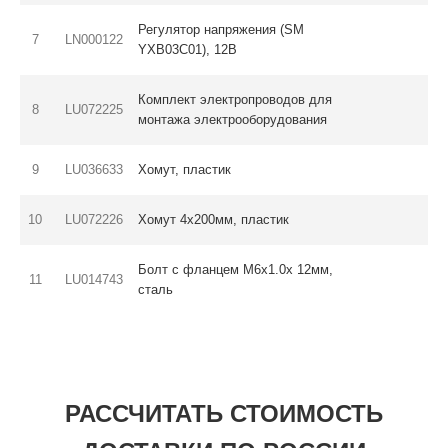
Регулятор напряжения (SM
7
LN000122
YXB03C01), 12В
Комплект электропроводов для
8
LU072225
монтажа электрооборудования
9
LU036633
Хомут, пластик
10
LU072226
Хомут 4х200мм, пластик
Болт с фланцем M6x1.0x 12мм,
11
LU014743
сталь
РАССЧИТАТЬ СТОИМОСТЬ