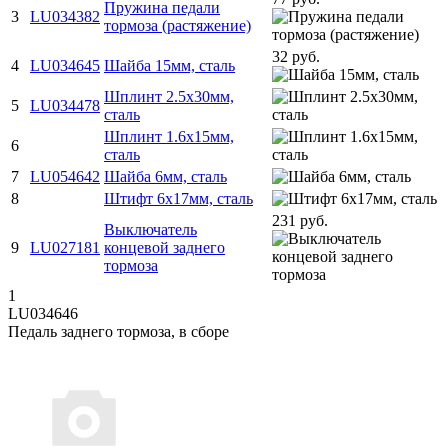
Пружина педали
3
LU034382
тормоза (растяжение)
32 руб.
4
LU034645
Шайба 15мм, сталь
Шплинт 2.5х30мм,
5
LU034478
сталь
Шплинт 1.6х15мм,
6
сталь
7
LU054642
Шайба 6мм, сталь
8
Штифт 6x17мм, сталь
231 руб.
Выключатель
9
LU027181
концевой заднего
тормоза
1
LU034646
Педаль заднего тормоза, в сборе