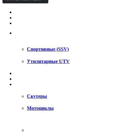
КВАДРОЦИКЛЫ STELS
КВАДРОЦИКЛЫ SEGWAY
СНЕГОХОДЫ
UTV / SSV
Спортивные (SSV)
Утилитарные UTV
МОТОЦИКЛЫ
АКСЕССУАРЫ
ЗАПЧАСТИ
Скутеры
Мотоциклы