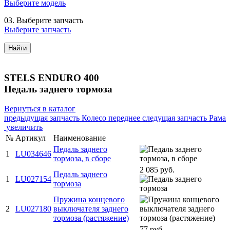
Выберите модель
03.
Выберите запчасть
Выберите запчасть
Найти
STELS ENDURO 400
Педаль заднего тормоза
Вернуться в каталог
предыдущая запчасть
Колесо переднее
следущая запчасть
Рама
увеличить
№
Артикул
Наименование
Педаль заднего
1
LU034646
тормоза, в сборе
2 085 руб.
Педаль заднего
1
LU027154
тормоза
Пружина концевого
2
LU027180
выключателя заднего
тормоза (растяжение)
77 руб.