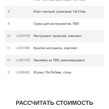
8
Ключ гаечный, рожковый 14х17мм
9
Сумка для инструментов, ПВХ
10
LU034195
Инструмент запасной, комплект
11
LU041892
Крепёж мотоцикла, комплект
12
LU057232
Наклейка из ПВХ самоклеющаяся
0
LU068482
Втулка 10х19х5мм, сталь
РАССЧИТАТЬ СТОИМОСТЬ