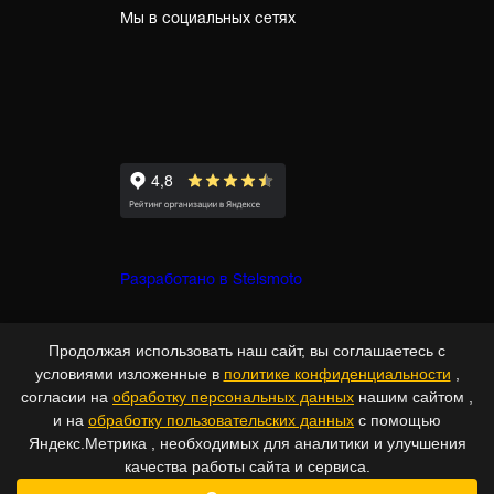
Мы в социальных сетях
Разработано в Stelsmoto
© Copyright 2007-2026 - Stelsmoto.
Продолжая использовать наш сайт, вы соглашаетесь с
Все права защищены.
www.stelsmoto.ru
условиями изложенные в
политике конфиденциальности
,
согласии на
обработку персональных данных
нашим сайтом ,
Информация, размещенная на сайте, не является публичной
и на
обработку пользовательских данных
с помощью
Яндекс.Метрика , необходимых для аналитики и улучшения
офертой
.
качества работы сайта и сервиса.