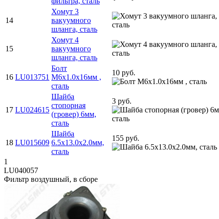
фильтра, сталь
Хомут 3
14
вакуумного
шланга, сталь
Хомут 4
15
вакуумного
шланга, сталь
Болт
10 руб.
16
LU013751
M6х1.0х16мм ,
сталь
Шайба
3 руб.
стопорная
17
LU024615
(гровер) 6мм,
сталь
Шайба
155 руб.
18
LU015609
6.5x13.0x2.0мм,
сталь
1
LU040057
Фильтр воздушный, в сборе