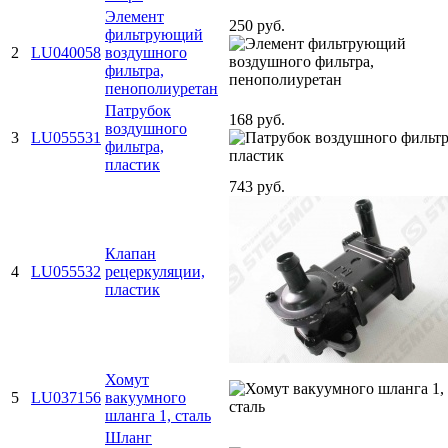
Элемент
250 руб.
фильтрующий
2
LU040058
воздушного
фильтра,
пенополиуретан
Патрубок
168 руб.
воздушного
3
LU055531
фильтра,
пластик
743 руб.
Клапан
4
LU055532
рецеркуляции,
пластик
Хомут
5
LU037156
вакуумного
шланга 1, сталь
Шланг