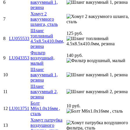
6
вакуумный 1,
резина
Хомут 2
7
вакуумного
шланга, сталь
Шланг
125 руб.
топливный
8
LU055533
4.5x8.5x410.0мм,
резина
Фильтр
140 руб.
9
LU043353
воздушный,
малый
Шланг
10
вакуумный 1,
резина
Шланг
11
вакуумный 2,
резина
Болт
10 руб.
12
LU013751
M6х1.0х16мм ,
сталь
Хомут патрубка
13
воздушного