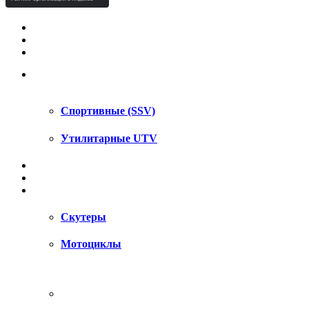
КВАДРОЦИКЛЫ STELS
КВАДРОЦИКЛЫ SEGWAY
СНЕГОХОДЫ
UTV / SSV
Спортивные (SSV)
Утилитарные UTV
МОТОЦИКЛЫ
АКСЕССУАРЫ
ЗАПЧАСТИ
Скутеры
Мотоциклы