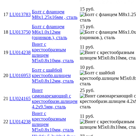
15 руб.
Болт с фланцем
17
LU013783
M8х1.25х16мм , сталь
Болт с фланцем
15 руб.
18
LU013750
M6х1.0х12мм
(оцинков.), сталь
Винт с
11 руб.
крестообразным
19
LU014238
шлицем
M5х0.8х10мм, сталь
10 руб.
Болт с шайбой
20
LU016953
крестообр.шлицем
M5х0.8х12мм, сталь
Винт
25 руб.
самонарезающий с
21
LU024165
крестообразн.шлицем
4.2х9.5мм, сталь
Винт с
11 руб.
крестообразным
22
LU014238
шлицем
M5х0.8х10мм, сталь