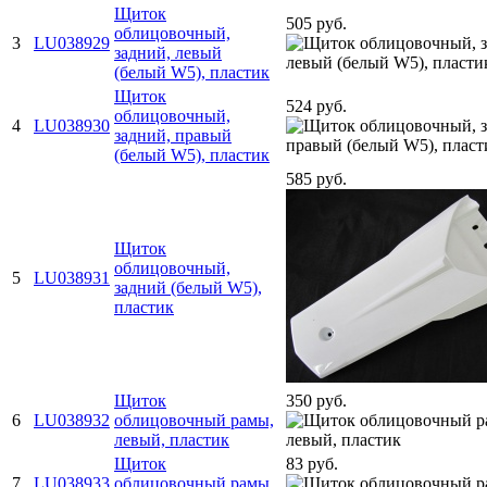
Щиток
505 руб.
облицовочный,
3
LU038929
задний, левый
(белый W5), пластик
Щиток
524 руб.
облицовочный,
4
LU038930
задний, правый
(белый W5), пластик
585 руб.
Щиток
облицовочный,
5
LU038931
задний (белый W5),
пластик
Щиток
350 руб.
6
LU038932
облицовочный рамы,
левый, пластик
Щиток
83 руб.
7
LU038933
облицовочный рамы,