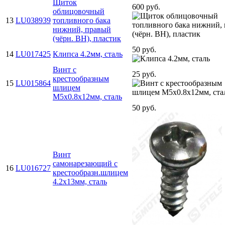
Щиток
600 руб.
облицовочный
13
LU038939
топливного бака
нижний, правый
(чёрн. BH), пластик
50 руб.
14
LU017425
Клипса 4.2мм, сталь
Винт с
25 руб.
крестообразным
15
LU015864
шлицем
M5х0.8х12мм, сталь
50 руб.
Винт
самонарезающий с
16
LU016727
крестообразн.шлицем
4.2х13мм, сталь