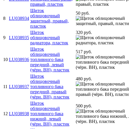
правый, пластик
Щиток
50 руб.
облицовочный
8
LU038934
защитный, правый,
пластик
Щиток
320 руб.
9
LU038935
облицовочный
радиатора, пластик
Щиток
517 руб.
облицовочный
10
LU038936
топливного бака
передний, левый
(чёрн. BH), пластик
Щиток
480 руб.
облицовочный
11
LU038937
топливного бака
передний, правый
(чёрн. BH), пластик
Щиток
500 руб.
облицовочный
12
LU038938
топливного бака
нижний, левый
(чёрн. BH), пластик