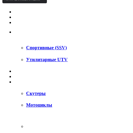
КВАДРОЦИКЛЫ STELS
КВАДРОЦИКЛЫ SEGWAY
СНЕГОХОДЫ
UTV / SSV
Спортивные (SSV)
Утилитарные UTV
МОТОЦИКЛЫ
АКСЕССУАРЫ
ЗАПЧАСТИ
Скутеры
Мотоциклы