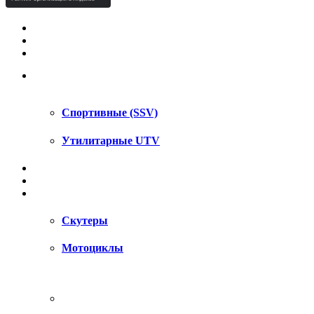
КВАДРОЦИКЛЫ STELS
КВАДРОЦИКЛЫ SEGWAY
СНЕГОХОДЫ
UTV / SSV
Спортивные (SSV)
Утилитарные UTV
МОТОЦИКЛЫ
АКСЕССУАРЫ
ЗАПЧАСТИ
Скутеры
Мотоциклы