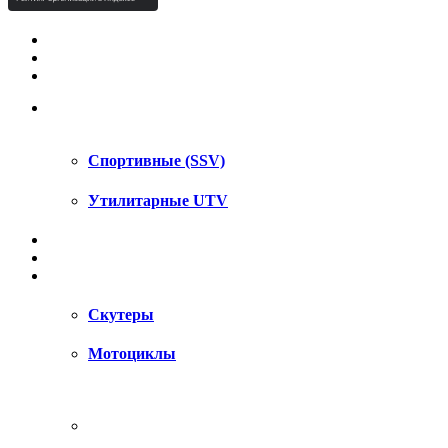
КВАДРОЦИКЛЫ STELS
КВАДРОЦИКЛЫ SEGWAY
СНЕГОХОДЫ
UTV / SSV
Спортивные (SSV)
Утилитарные UTV
МОТОЦИКЛЫ
АКСЕССУАРЫ
ЗАПЧАСТИ
Скутеры
Мотоциклы