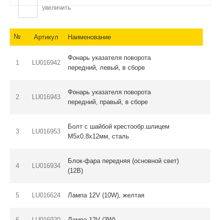
увеличить
№
Артикул
Наименование
Фонарь указателя поворота
1
LU016942
передний, левый, в сборе
Фонарь указателя поворота
2
LU016943
передний, правый, в сборе
Болт с шайбой крестообр.шлицем
3
LU016953
M5х0.8х12мм, сталь
Блок-фара передняя (основной свет)
4
LU016934
(12В)
5
LU016624
Лампа 12V (10W), желтая
6
LU016920
Лампа 12V (3W)