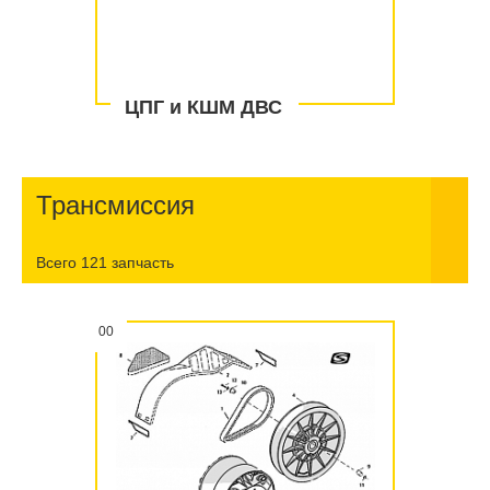
ЦПГ и КШМ ДВС
Трансмиссия
Всего 121 запчасть
00