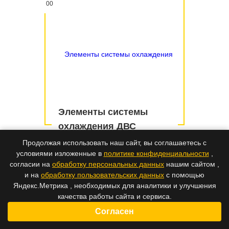
00
Элементы системы
охлаждения ДВС
Продолжая использовать наш сайт, вы соглашаетесь с
условиями изложенные в
политике конфиденциальности
,
согласии на
обработку персональных данных
нашим сайтом ,
Разное
и на
обработку пользовательских данных
с помощью
Яндекс.Метрика , необходимых для аналитики и улучшения
качества работы сайта и сервиса.
Всего 4 запчасти
Согласен