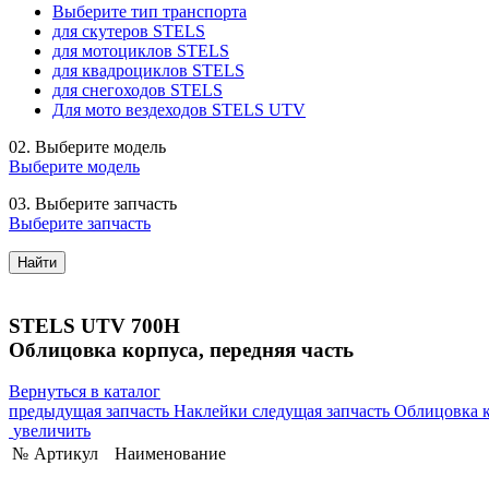
Выберите тип транспорта
для скутеров STELS
для мотоциклов STELS
для квадроциклов STELS
для снегоходов STELS
Для мото вездеходов STELS UTV
02.
Выберите модель
Выберите модель
03.
Выберите запчасть
Выберите запчасть
Найти
STELS UTV 700H
Облицовка корпуса, передняя часть
Вернуться в каталог
предыдущая запчасть
Наклейки
следущая запчасть
Облицовка к
увеличить
№
Артикул
Наименование