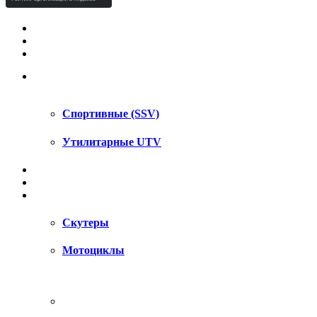
КВАДРОЦИКЛЫ STELS
КВАДРОЦИКЛЫ SEGWAY
СНЕГОХОДЫ
UTV / SSV
Спортивные (SSV)
Утилитарные UTV
МОТОЦИКЛЫ
АКСЕССУАРЫ
ЗАПЧАСТИ
Скутеры
Мотоциклы