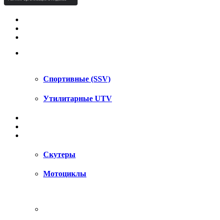
КВАДРОЦИКЛЫ STELS
КВАДРОЦИКЛЫ SEGWAY
СНЕГОХОДЫ
UTV / SSV
Спортивные (SSV)
Утилитарные UTV
МОТОЦИКЛЫ
АКСЕССУАРЫ
ЗАПЧАСТИ
Скутеры
Мотоциклы