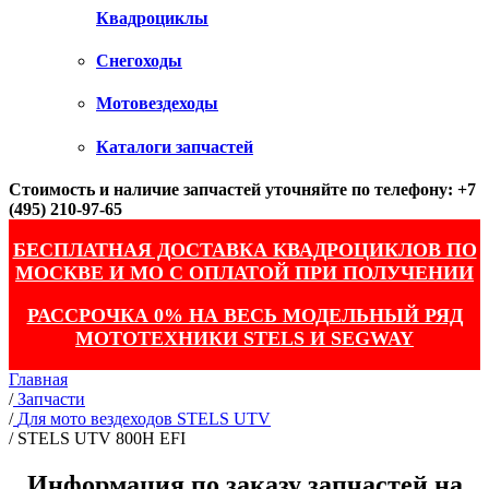
Квадроциклы
Снегоходы
Мотовездеходы
Каталоги запчастей
Стоимость и наличие запчастей уточняйте по телефону: +7
(495) 210-97-65
БЕСПЛАТНАЯ ДОСТАВКА КВАДРОЦИКЛОВ ПО
МОСКВЕ И МО С ОПЛАТОЙ ПРИ ПОЛУЧЕНИИ
РАССРОЧКА 0% НА ВЕСЬ МОДЕЛЬНЫЙ РЯД
МОТОТЕХНИКИ STELS И SEGWAY
Главная
/
Запчасти
/
Для мото вездеходов STELS UTV
/
STELS UTV 800H EFI
Информация по заказу запчастей на