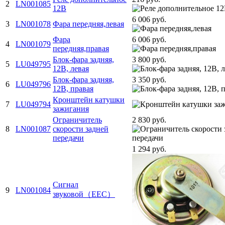
2
LN001085
12B
6 006 руб.
3
LN001078
Фара передняя,левая
Фара
6 006 руб.
4
LN001079
передняя,правая
Блок-фара задняя,
3 800 руб.
5
LU049795
12В, левая
Блок-фара задняя,
3 350 руб.
6
LU049796
12В, правая
Кронштейн катушки
7
LU049794
зажигания
Ограничитель
2 830 руб.
8
LN001087
скорости задней
передачи
1 294 руб.
Сигнал
9
LN001084
звуковой（EEC）