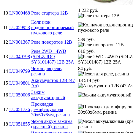
1 232 руб.
10
LN000468
Реле стартера 12В
Колпачок
11
LU059953
водонепроницаемый
пускового реле
539 руб.
12
LN001367
Реле поворотов 12В
Реле 2WD - 4WD
616 руб.
13
LU049798
(SDLZ JDQ
SY3101487) 12В 25A
Чехол для реле,
84 руб.
14
LU049799
резина
Аккумулятор 12В (47
13 514 руб.
15
LU049801
Ач)
Зажим
16
LU050006
аккумуляторный
Прокладка
17
LU051736
демпфирующая
30х60х6мм, резина
Чехол аккум.зажима
18
LU051855
(красный), резина