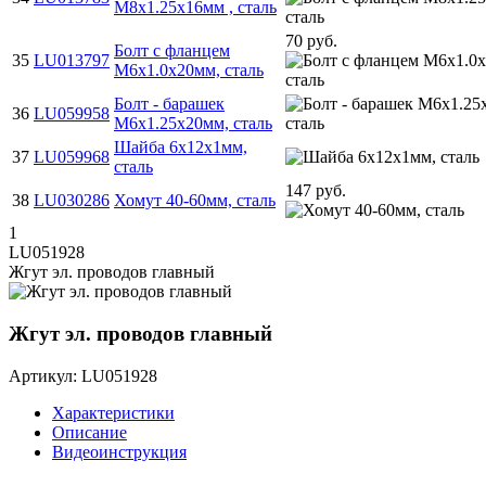
M8х1.25х16мм , сталь
70 руб.
Болт с фланцем
35
LU013797
M6х1.0х20мм, сталь
Болт - барашек
36
LU059958
М6х1.25х20мм, сталь
Шайба 6х12х1мм,
37
LU059968
сталь
147 руб.
38
LU030286
Хомут 40-60мм, сталь
1
LU051928
Жгут эл. проводов главный
Жгут эл. проводов главный
Артикул: LU051928
Характеристики
Описание
Видеоинструкция