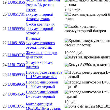
Чехол аккум.зажима
19
LU051856
(черный), резина
Отсек
1 575 руб.
20
LU051731
аккумуляторной
батареи, сталь
Скоба крепления
21
LU059954
аккумуляторной
батареи
Крышка
22
LU051858
аккумуляторного
отсека, пластик
Жгут эл. проводов
10 900 руб.
23
LU049797
двигателя
Хомут 8х250мм,
24
LU017030
пластик
Провод реле стартера
25
LU059955
L=150мм красный
Провод минусовой
26
LU059956
L=500мм черный
Провод минусовой
27
LU054596
L=580мм черный
10 руб.
Болт с фланцем
28
LU013751
M6х1.0х16мм , сталь