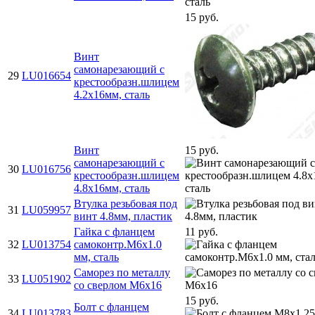
15 руб.
Винт
самонарезающий с
29
LU016654
крестообразн.шлицем
4.2х16мм, сталь
Винт
15 руб.
самонарезающий с
30
LU016756
крестообразн.шлицем
4.8х16мм, сталь
Втулка резьбовая под
31
LU059957
винт 4.8мм, пластик
Гайка с фланцем
11 руб.
32
LU013754
самоконтр.М6х1.0
мм, сталь
Саморез по металлу
33
LU051902
со сверлом М6х16
15 руб.
Болт с фланцем
34
LU013783