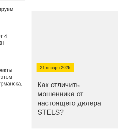
ируем
т 4
0l
21 января 2025
оекты
 этом
урманска,
Как отличить
мошенника от
настоящего дилера
STELS?