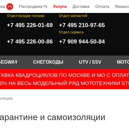
чка
Распродажа-%
Услуги
Доставка
Оплата
Ваканс
0%
Отдел продаж техники
Отдел запчастей
+7 495 226-01-69
+7 495 210-97-65
.
Отдел сервиса
+7 495 226-00-86
+7 909 944-50-84
SEGWAY
СНЕГОХОДЫ
UTV / SSV
МОТ
АВКА КВАДРОЦИКЛОВ ПО МОСКВЕ И МО С ОПЛА
0% НА ВЕСЬ МОДЕЛЬНЫЙ РЯД МОТОТЕХНИКИ ST
золяции
карантине и самоизоляции