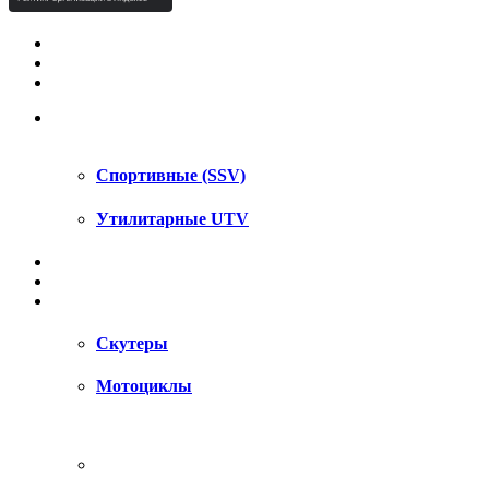
КВАДРОЦИКЛЫ STELS
КВАДРОЦИКЛЫ SEGWAY
СНЕГОХОДЫ
UTV / SSV
Спортивные (SSV)
Утилитарные UTV
МОТОЦИКЛЫ
АКСЕССУАРЫ
ЗАПЧАСТИ
Скутеры
Мотоциклы