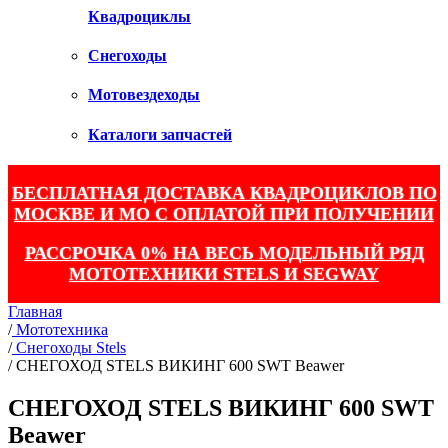
Квадроциклы
Снегоходы
Мотовездеходы
Каталоги запчастей
БЕСПЛАТНАЯ ДОСТАВКА КВАДРОЦИКЛОВ ПО
МОСКВЕ И МО С ОПЛАТОЙ ПРИ ПОЛУЧЕНИИ
РАССРОЧКА 0% НА ВЕСЬ МОДЕЛЬНЫЙ РЯД
МОТОТЕХНИКИ STELS И SEGWAY
Главная
/
Мототехника
/
Снегоходы Stels
/
СНЕГОХОД STELS ВИКИНГ 600 SWT Beawer
СНЕГОХОД STELS ВИКИНГ 600 SWT
Beawer