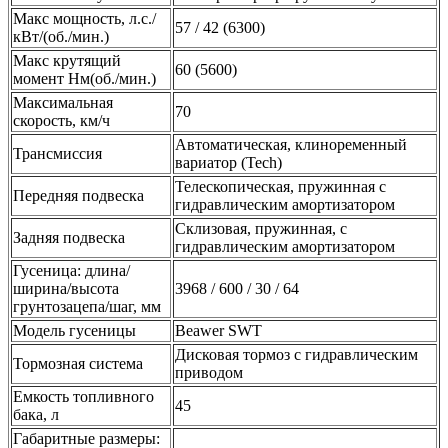
Макс мощность, л.с./
57 / 42 (6300)
кВт/(об./мин.)
Макс крутящий
60 (5600)
момент Нм(об./мин.)
Максимальная
70
скорость, км/ч
Автоматическая, клиноременный
Трансмиссия
вариатор (Tech)
Телескопическая, пружинная с
Передняя подвеска
гидравлическим амортизатором
Склизовая, пружинная, с
Задняя подвеска
гидравлическим амортизатором
Гусеница: длина/
ширина/высота
3968 / 600 / 30 / 64
грунтозацепа/шаг, мм
Модель гусеницы
Beawer SWT
Дисковая тормоз с гидравлическим
Тормозная система
приводом
Емкость топливного
45
бака, л
Габаритные размеры: