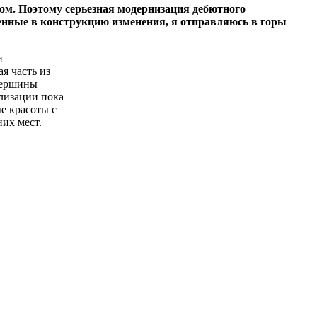
ом. Поэтому серьезная модернизация дебютного
сенные в конструкцию изменения, я отправляюсь в горы
и
я часть из
 вершины
лизации пока
е красоты с
них мест.