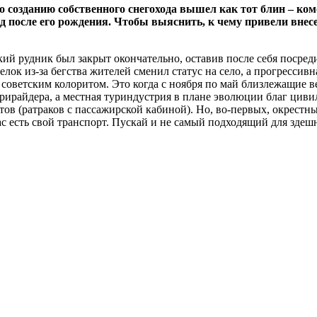
 созданию собственного снегохода вышел как тот блин – ком
од после его рождения. Чтобы выяснить, к чему привели вне
ский рудник был закрыт окончательно, оставив после себя посред
ок из‑за бегства жителей сменил статус на село, а прогрессивна
о советским колоритом. Это когда с ноября по май близлежащие
ирайдера, а местная туриндустрия в плане эволюции благ циви
ов (ратраков с пассажирской кабиной). Но, во‑первых, окрестны
ас есть свой транспорт. Пускай и не самый подходящий для здеш