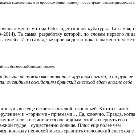
авляет сомневаться в их происхождении, потому что за время тестов заедающие и
анявшая место мотора Odes идентичной кубатуры. Та самая, о
014). Та самая, разработку которой, по словам первого лица
телей». И та самая, чье производство пока налажено там же в
ий они быстро забиваются снегом.
 больше не нужно вколачивать с хрустом ногами, и на руль не
еки очевидным ожиданиям брянский снегоход едет вполне себе
поступь все еще остается тяжелой, слоновьей. Кто‑то скажет,
ррулением и «горными» приемами… Да, конечно. Правда, когда
чное тело, то становится очевидным: чтобы свернуть его с
снежной пудре – существенно больше. Плюс еще более чем
яся поначалу неплохой мысль сравнить стелсовский снегоход с