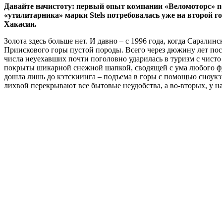
Давайте начистоту: первый опыт компании «Веломоторс» по
«утилитарника» марки Stels потребовалась уже на второй г
Хакасии.
Золота здесь больше нет. И давно – с 1996 года, когда Саралин
Приискового горы пустой породы. Всего через дюжину лет посел
числа неуехавших почти поголовно ударилась в туризм с чист
покрыты шикарной снежной шапкой, сводящей с ума любого фр
дошла лишь до кэтскиинга – подъема в горы с помощью сноукэт
лихвой перекрывают все бытовые неудобства, а во‑вторых, у н