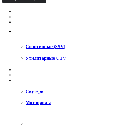
КВАДРОЦИКЛЫ STELS
КВАДРОЦИКЛЫ SEGWAY
СНЕГОХОДЫ
UTV / SSV
Спортивные (SSV)
Утилитарные UTV
МОТОЦИКЛЫ
АКСЕССУАРЫ
ЗАПЧАСТИ
Скутеры
Мотоциклы