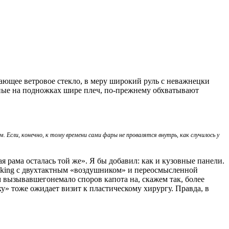
щающее ветровое стекло, в меру широкий руль с неважнецки
ные на подножках шире плеч, по‑прежнему обхватывают
 Если, конечно, к тому времени сами фары не провалятся внутрь, как случилось у
я рама осталась той же». Я бы добавил: как и кузовные панели.
king с двухтактным «воздушником» и переосмысленной
 вызывавшегонемало споров капота на, скажем так, более
у» тоже ожидает визит к пластическому хирургу. Правда, в