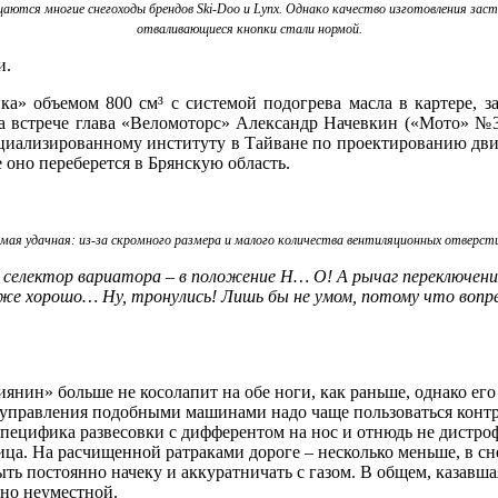
аются многие снегоходы брендов Ski-Doo и Lynx. Однако качество изготовления заст
отваливающиеся кнопки стали нормой.
и.
ка» объемом 800 см³ с системой подогрева масла в картере, з
а встрече глава «Веломоторс» Александр Начевкин («Мото» №3–2
циализированному институту в Тайване по проектированию двига
 оно переберется в Брянскую область.
амая удачная: из‑за скромного размера и малого количества вентиляционных отверст
, селектор вариатора – в положение Н… О! А рычаг переключения
 уже хорошо… Ну, тронулись! Лишь бы не умом, потому что вопр
янин» больше не косолапит на обе ноги, как раньше, однако его 
я управления подобными машинами надо чаще пользоваться конт
ецифика развесовки с дифферентом на нос и отнюдь не дистрофи
 лица. На расчищенной ратраками дороге – несколько меньше, в 
ь постоянно начеку и аккуратничать с газом. В общем, казавша
тно неуместной.