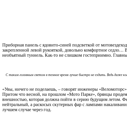
Приборная панель с ядовито-синей подсветкой от мотовездеход
закрепленной левой рукояткой, довольно комфортное седло… 
необъятный туннель. Как‑то не слишком гостеприимно. Главным
С таким головным светом в темное время лучше быстро не ездить. Ведь даже когд
«Увы, ничего не поделаешь, – говорят инженеры «Веломоторс». 
Притом что весной, на прошлом «Мото Парке», брянцы проде
внешностью, которая должна пойти в серию будущим летом. Фе
нейтральный, а раскосых скутерных фар с лампами накаливания
лучшем случае через год.