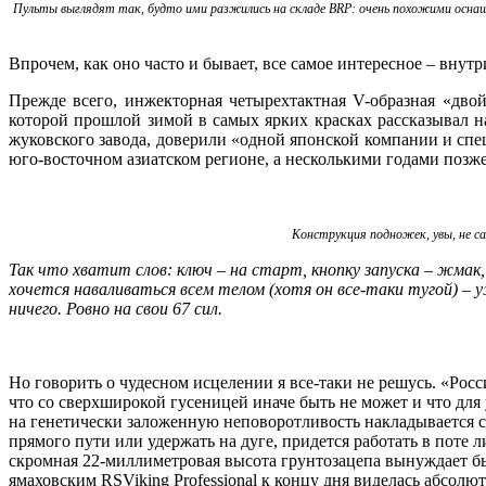
Пульты выглядят так, будто ими разжились на складе BRP: очень похожими оснащ
Впрочем, как оно часто и бывает, все самое интересное – внутр
Прежде всего, инжекторная четырехтактная V-образная «двой
которой прошлой зимой в самых ярких красках рассказывал н
жуковского завода, доверили «одной японской компании и спе
юго-восточном азиатском регионе, а несколькими годами позже
Конструкция подножек, увы, не с
Так что хватит слов: ключ – на старт, кнопку запуска – жмак
хочется наваливаться всем телом (хотя он все‑таки тугой) –
ничего. Ровно на свои 67 сил.
Но говорить о чудесном исцелении я все‑таки не решусь. «Росси
что со сверхширокой гусеницей иначе быть не может и что дл
на генетически заложенную неповоротливость накладывается сп
прямого пути или удержать на дуге, придется работать в поте
скромная 22‑миллиметровая высота грунтозацепа вынуждает быт
ямаховским RSViking Professional к концу дня виделась абсолю