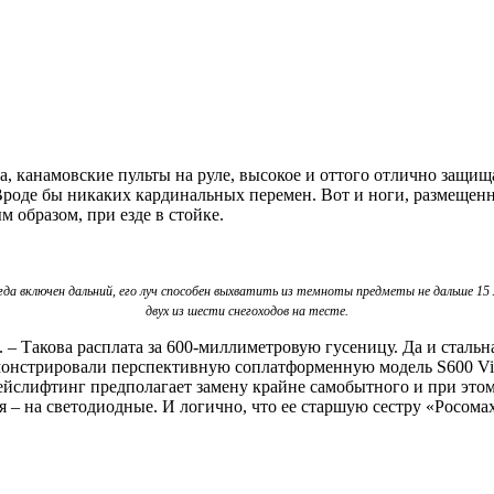
а, канамовские пульты на руле, высокое и оттого отлично защи
Вроде бы никаких кардинальных перемен. Вот и ноги, размещен
 образом, при езде в стойке.
а включен дальний, его луч способен выхватить из темноты предметы не дальше 15 м.
двух из шести снегоходов на тесте.
– Такова расплата за 600‑миллиметровую гусеницу. Да и стальна
монстрировали перспективную соплатформенную модель S600 Vi
йслифтинг предполагает замену крайне самобытного и при этом
 – на светодиодные. И логично, что ее старшую сестру «Росомах