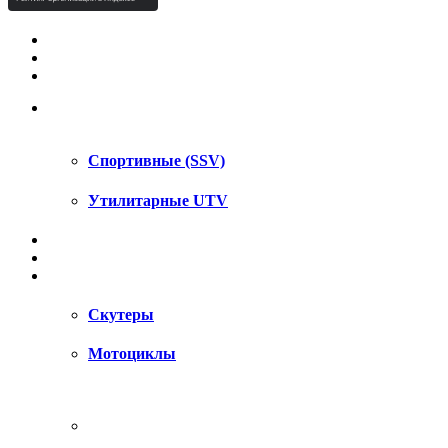
КВАДРОЦИКЛЫ STELS
КВАДРОЦИКЛЫ SEGWAY
СНЕГОХОДЫ
UTV / SSV
Спортивные (SSV)
Утилитарные UTV
МОТОЦИКЛЫ
АКСЕССУАРЫ
ЗАПЧАСТИ
Скутеры
Мотоциклы