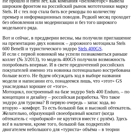
Не прошло и пяти лет, как компания «Веломоторс» вывела
широким фронтом на российский рынок мототехники марку
Stels. И с тех пор стала бить все рекорды по количеству
премьер и информационных поводов. Редкий месяц проходит
без обновления или модернизации и без того широкого
модельного ряда.
Вот и сейчас, в преддверии весны, мы получили приглашение
на презентацию двух новинок – дорожного мотоцикла Stels
600 Benelli и туристического эндуро
Stels 400GS
.
И если с первой новинкой мы успели познакомиться раньше
коллег (№ 3/2013), то модель 400GS получили возможность
попробовать впервые. И в свете предпочтений российских
покупателей именно эта новинка потенциально востребована
больше всего. Не будем обсуждать ход в выборе названия
модели и написании его, понадеемся лишь, что «этот» GS
унаследовал хорошее от «того».
Мотоцикл, построенный на базе эндуро Stels 400 Enduro, – по
концепции и дизайну – российская разработка. Что такое
эндуро для туризма? В первую очередь – запас хода, во
вторую – комфорт. То есть большой бак и высокий обтекатель.
Желательно, образующий своеобразный кокпит (когда
обтекатель с «приборкой» не крутятся вместе с рулём). Здесь
всё в наличии, кроме того, большой бак подкреплён
двигателем небольшого для «туриста» объёма – в теории