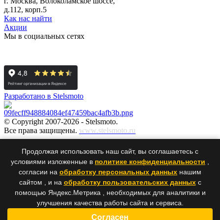
г. Москва, Волоколамское шоссе,
д.112, корп.5
Как нас найти
Акции
Мы в социальных сетях
Разработано в Stelsmoto
© Copyright 2007-2026 - Stelsmoto.
Все права защищены.
www.stelsmoto.ru
Информация, размещенная на сайте, не является публичной
Продолжая использовать наш сайт, вы соглашаетесь с
офертой
.
условиями изложенные в
политике конфиденциальности
,
согласии на
обработку персональных данных
нашим
сайтом , и на
обработку пользовательских данных
с
×
×
помощью Яндекс.Метрика , необходимых для аналитики и
улучшения качества работы сайта и сервиса.
Ваше сообщение было успешно отправлено нам. Спасибо!
Согласен