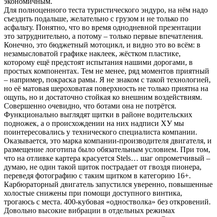
экономичным.
Для полноценного теста туристического эндуро, на нём надо
съездить подальше, желательно с грузом и не только по
асфальту. Понятно, что во время однодневной презентации
это затруднительно, а потому – только первые впечатления.
Конечно, это бюджетный мотоцикл, и видно это во всём: в
незамысловатой графике наклеек, жёстком пластике,
которому ещё предстоят испытания нашими дорогами, в
простых компонентах. Тем не менее, ряд моментов приятный
– например, покраска рамы. Я не знаком с такой технологией,
но её матовая шероховатая поверхность не только приятна на
ощупь, но и достаточно стойкая ко внешним воздействиям.
Совершенно очевидно, что ботами она не потрётся.
Функционально выглядят щитки в районе водительских
подножек, а о происхождении на них надписи ХУ мы
поинтересовались у технического специалиста компании.
Оказывается, это марка компании-производителя двигателя, и
размещение логотипа было обязательным условием. При том,
что на отливке картера красуется Stels… шаг опрометчивый –
думаю, не один такой щиток пострадает от гвоздя пионера,
переведя фотографию с таким щитком в категорию 16+.
Карбюраторный двигатель запустился уверенно, повышенные
холостые снижены при помощи доступного винтика,
трогаюсь с места. 400-кубовая «одностволка» без откровений.
Довольно высокие вибрации в отдельных режимах