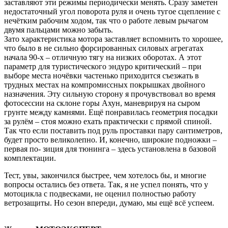
заставляют эти режимы периодически менять. Сразу заметен
недостаточный угол поворота руля и очень тугое сцепление с
нечётким рабочим ходом, так что о работе левым рычагом
двумя пальцами можно забыть.
Зато характеристика мотора заставляет вспомнить то хорошее,
что было в не сильно форсированных силовых агрегатах
начала 90-х – отличную тягу на низких оборотах. А этот
параметр для туристического эндуро критический – при
выборе места ночёвки частенько приходится съезжать в
трудных местах на компромиссных покрышках двойного
назначения. Эту сильную сторону я прочувствовал во время
фотосессии на склоне горы Ахун, маневрируя на сыром
грунте между камнями. Ещё понравилась геометрия посадки
за рулём – стоя можно ехать практически с прямой спиной.
Так что если поставить под руль проставки пару сантиметров,
будет просто великолепно. И, конечно, широкие подножки –
первая по- зиция для тюнинга – здесь установлена в базовой
комплектации.
Тест, увы, закончился быстрее, чем хотелось бы, и многие
вопросы остались без ответа. Так, я не успел понять, что у
мотоцикла с подвесками, не оценил полностью работу
ветрозащиты. Но сезон впереди, думаю, мы ещё всё успеем.