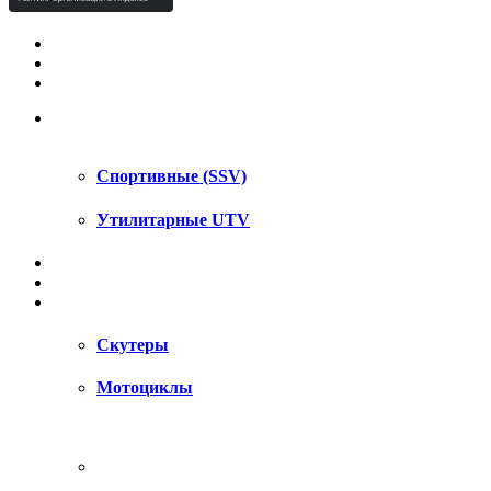
КВАДРОЦИКЛЫ STELS
КВАДРОЦИКЛЫ SEGWAY
СНЕГОХОДЫ
UTV / SSV
Спортивные (SSV)
Утилитарные UTV
МОТОЦИКЛЫ
АКСЕССУАРЫ
ЗАПЧАСТИ
Скутеры
Мотоциклы