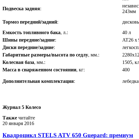
независ
Подвеска задняя
:
243мм
Тормоз передний/задний
:
дисковы
Емкость топливного бака
, л.:
40 л
Шины передние/задние
:
AT26 x 9
Диски передние/задние
:
легкос
Габаритные размеры/высота по седлу
, мм.:
2280х12
Колесная база
, мм.:
1505, к
Масса в снаряженном состоянии
, кг:
400
Дополнительная комплектация
:
лебедка
Журнал 5 Колесо
Также
читайте
20 января 2016
Квадроцикл STELS ATV 650 Guepard: премиум