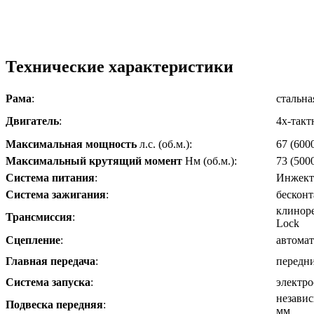
Технические характеристики
Рама
:
стальна
Двигатель
:
4х-такт
Максимальная мощность
л.с. (об.м.):
67 (600
Максимальный крутящий момент
Нм (об.м.):
73 (500
Система питания
:
Инжекто
Система зажигания
:
бесконт
клинор
Трансмиссия
:
Lock
Сцепление
:
автома
Главная передача
:
передни
Система запуска
:
электро
независ
Подвеска передняя
:
мм