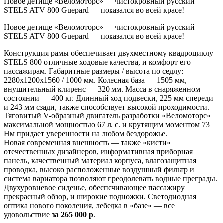
Новое детище «Веломоторс» — чистокровный русский
STELS ATV 800 Guepard — показался во всей красе!
Новое детище «Веломоторс» — чистокровный русский
STELS ATV 800 Guepard — показался во всей красе!
Конструкция рамы обеспечивает двухместному квадроциклу
STELS 800 отличные ходовые качества, и комфорт его
пассажирам. Габаритные размеры / высота по седлу:
2280х1200х1560 / 1000 мм. Колесная база — 1505 мм,
внушительный клиренс — 320 мм. Масса в снаряженном
состоянии — 400 кг. Длинный ход подвески, 225 мм спереди
и 243 мм сзади, также способствует высокой проходимости.
Тяговитый V-образный двигатель разработки «Веломоторс»
максимальной мощностью 67 л. с. и крутящим моментом 73
Нм придает уверенности на любом бездорожье.
Новая современная внешность — также «кисти»
отечественных дизайнеров, информативная приборная
панель, качественный материал корпуса, влагозащитная
проводка, высоко расположенные воздушный фильтр и
система вариатора позволяют преодолевать водные преграды.
Двухуровневое сиденье, обеспечивающее пассажиру
прекрасный обзор, и широкие подножки. Светодиодная
оптика нового поколения, лебедка в «базе» — все
удовольствие
за 265 000 р
.