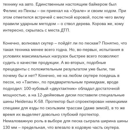
технику на авто. Единственным настоящим байкером был
Феликс из Пензы – он приехал на «Урале» и своим ходом. При
этом отметился встречей с местной коровой, после чего вилку
правили ударным методом – о ствол дерева. Корова же, кому
интересно, скрылась с места ДТП.
Конечно, волновал скутер – пойдёт ли по пескам? Понятно, что
такая техника менее всего годна. Но, во-первых, испытания в
условиях максимальных нагрузок быстрее всего позволяют
судить о качестве продукции. А во-вторых, подобные
прецеденты с положительным результатом уже были, так
почему бы и нет? Конечно, не на любом скутере поедешь в
песок, но «Тактик», по предварительным прикидкам, вроде
подходил: 100-кубовый «двухтактник» обладал достаточной
мощностью, а на 12-дюймовые диски поставили специальные
шины Heidenau K-58. Протектор был спроектирован немецкими
спецами для езды по скользким трассам (даже зимой), в то же
время их выделяет довольно глубокий протектор.
Немаловажную роль в выборе для песка сыграла ширина шины
130 мм – предельная, что влезало в ходовую часть скутера.