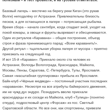
полезным – и тест провести, и на тусовке отметиться.
Базовый лагерь – местечко на берегу реки Кигач (это рукав
Волги) неподалёку от Астрахани. Привлекательны близость
песков, а для остающихся в лагере – потрясающая рыбалка.
Время сбора – начало сентября, когда спадает зной, уходят на
покой комары, а овощи и фрукты вызревают и обесцениваются.
Один из ритуалов «Каравана» – общее построение, объезд
строя и фраза принимающего парад: «Всем караванить!».
Другой ритуал – тщательная уборка лагеря от мусора – приятно
приезжать на следующий год.
И вот 15-й «Караван». Приехало около ста человек из
Астрахани, Вологды Вологограда, Краснодара, Майкопа,
Москвы, Пензы, Саратова, С.-Петербурга, Тулы, Ярославля.
Самая «масштабная группировка» прибыла из Ярославля.
Байк-клуб «Чёрные медведи» – постоянный участник последних
«караванов». Несмотря на все атрибуты байкерского движения,
им не чужд дух эндуро. Поэндурить вволю приехали
краснодарцы и их соседи из Майкопа, клуб «Тулица» (понятно
откуда), подростковый центр «Форсаж» из пос. Светлый
Саратовской области. Но все они, как спортсмены, привезли