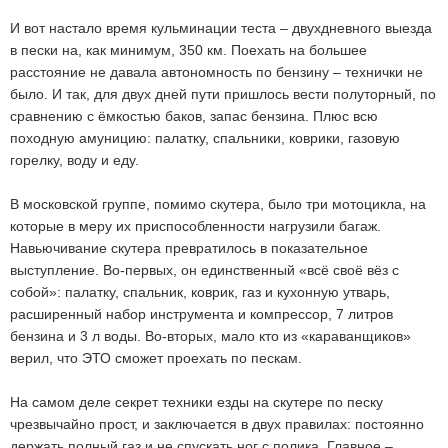
И вот настало время кульминации теста – двухдневного выезда
в пески на, как минимум, 350 км. Поехать на большее
расстояние не давала автономность по бензину – технички не
было. И так, для двух дней пути пришлось вести полуторный, по
сравнению с ёмкостью баков, запас бензина. Плюс всю
походную амуницию: палатку, спальники, коврики, газовую
горелку, воду и еду.
В московской группе, помимо скутера, было три мотоцикла, на
которые в меру их приспособленности нагрузили багаж.
Навьючивание скутера превратилось в показательное
выступление. Во-первых, он единственный «всё своё вёз с
собой»: палатку, спальник, коврик, газ и кухонную утварь,
расширенный набор инструмента и компрессор, 7 литров
бензина и 3 л воды. Во-вторых, мало кто из «караванщиков»
верил, что ЭТО сможет проехать по пескам.
На самом деле секрет техники езды на скутере по песку
чрезвычайно прост, и заключается в двух правилах: постоянно
держать полный газ и не спускать ног с полика. Главное –