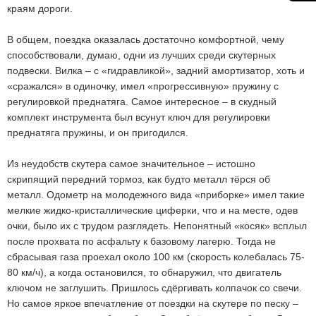
краям дороги.
В общем, поездка оказалась достаточно комфортной, чему
способствовали, думаю, одни из лучших среди скутерных
подвески. Вилка – с «гидравликой», задний амортизатор, хоть и
«сражался» в одиночку, имел «прогрессивную» пружину с
регулировкой преднатяга. Самое интересное – в скудный
комплект инструмента был всунут ключ для регулировки
преднатяга пружины, и он пригодился.
Из неудобств скутера самое значительное – истошно
скрипящий передний тормоз, как будто металл тёрся об
металл. Одометр на молодежного вида «приборке» имел такие
мелкие жидко-кристаллические циферки, что и на месте, одев
очки, было их с трудом разглядеть. Непонятный «косяк» всплыл
после прохвата по асфальту к базовому лагерю. Тогда не
сбрасывая газа проехал около 100 км (скорость колебалась 75-
80 км/ч), а когда остановился, то обнаружил, что двигатель
ключом не заглушить. Пришлось сдёргивать колпачок со свечи.
Но самое яркое впечатление от поездки на скутере по песку –