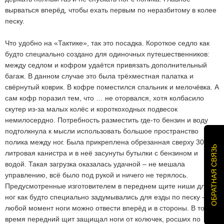
вырваться вперёд, чтобы ехать первым по неразбитому в колее
песку.
Что удобно на «Тактике», так это посадка. Короткое седло как
будто специально создано для одиночных путешественников:
между седлом и кофром удаётся привязать дополнительный
багаж. В данном случае это была трёхместная палатка и
свёрнутый коврик. В кофре поместился спальник и мелочёвка. А
сам кофр поразил тем, что … не оторвался, хотя колбасило
скутер из-за малых колёс и короткоходных подвесок
немилосердно. Потребность разместить где-то бензин и воду
подтолкнула к мысли использовать большое пространство
полика между ног. Была прикреплена обрезанная сверху 30-
ОБРАТНАЯ СВЯЗЬ
литровая канистра и в неё засунуты бутылки с бензином и
водой. Такая загрузка оказалась удачной – не мешала
управлению, всё было под рукой и ничего не терялось.
Предусмотренные изготовителем в переднем щите ниши для
ног как будто специально задумывались для езды по песку – в
любой момент ноги можно отвести вперёд и в стороны. В то же
время передний щит защищал ноги от колючек, росших по