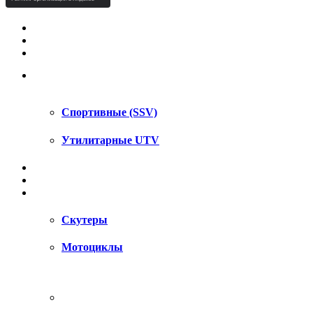
КВАДРОЦИКЛЫ STELS
КВАДРОЦИКЛЫ SEGWAY
СНЕГОХОДЫ
UTV / SSV
Спортивные (SSV)
Утилитарные UTV
МОТОЦИКЛЫ
АКСЕССУАРЫ
ЗАПЧАСТИ
Скутеры
Мотоциклы