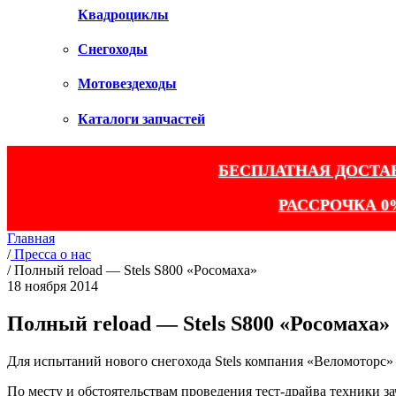
Квадроциклы
Снегоходы
Мотовездеходы
Каталоги запчастей
БЕСПЛАТНАЯ ДОСТА
РАССРОЧКА 0
Главная
/
Пресса о нас
/
Полный reload — Stels S800 «Росомаха»
18 ноября 2014
Полный reload — Stels S800 «Росомаха»
Для испытаний нового снегохода Stels компания «Веломоторс»
По месту и обстоятельствам проведения тест-драйва техники з