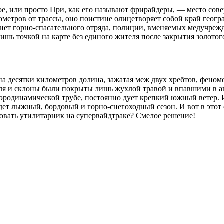
вое, или просто При, как его называют фрирайдеры, — место с
метров от трассы, оно поистине олицетворяет собой край геогр
 нет горно-спасательного отряда, полиции, вменяемых медучрежд
шь точкой на карте без единого жителя после закрытия золотого
а десятки километров долина, зажатая меж двух хребтов, феноме
 поля и склоны были покрыты лишь жухлой травой и впавшими в 
аэродинамической трубе, постоянно дует крепкий южный ветер. И 
идет лыжный, бордовый и горно-снегоходный сезон. И вот в этот
ровать утилитарник на супервайдтраке? Смелое решение!