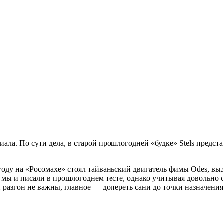
риала. По сути дела, в старой прошлогодней «будке» Stels пред
году на «Росомахе» стоял тайваньский двигатель фимы Odes, вы
м мы и писали в прошлогоднем тесте, однако учитывая довольно
и разгон не важны, главное — допереть сани до точки назначения