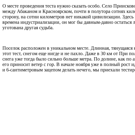
О месте проведения теста нужно сказать особо. Село Прииско
между Абаканом и Красноярском, почти в полутора сотнях кило
сторону, на сотни километров нет никакой цивилизации. Здесь
времена индустриализации, он мог бы давным-давно остаться ли
уготована другая судьба.
Поселок расположен в уникальном месте. Длинная, тянущаяся н
этот тест, снегом еще нигде и не пахло. Даже в 30 км от При
снега уже тогда было сильно больше метра. По долине, как по 
его приносит ветер с гор. В начале ноября уже в полный рост 
и 6-сантиметровым зацепом делать нечего, мы приехали тести