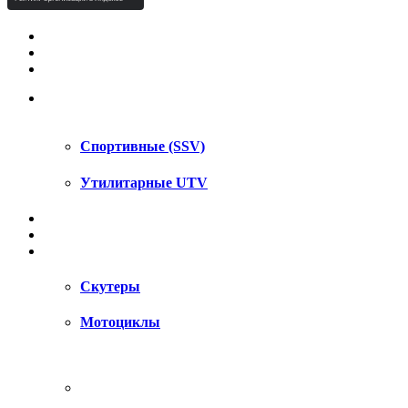
КВАДРОЦИКЛЫ STELS
КВАДРОЦИКЛЫ SEGWAY
СНЕГОХОДЫ
UTV / SSV
Спортивные (SSV)
Утилитарные UTV
МОТОЦИКЛЫ
АКСЕССУАРЫ
ЗАПЧАСТИ
Скутеры
Мотоциклы