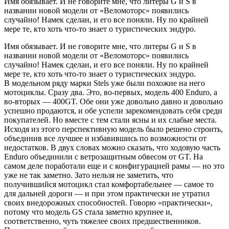
Имя обязывает. И не говорите мне, что литеры G и S в
названии новой модели от «Веломоторс» появились
случайно! Намек сделан, и его все поняли. Ну по крайней
мере те, кто хоть что-то знает о туристических эндуро.
Имя обязывает. И не говорите мне, что литеры G и S в
названии новой модели от «Веломоторс» появились
случайно! Намек сделан, и его все поняли. Ну по крайней
мере те, кто хоть что-то знает о туристических эндуро.
В модельном ряду марки Stels уже были похожие на него
мотоциклы. Сразу два. Это, во-первых, модель 400 Enduro, а
во-вторых — 400GT. Обе они уже довольно давно и довольно
успешно продаются, и обе успели зарекомендовать себя среди
покупателей. Но вместе с тем стали ясны и их слабые места.
Исходя из этого перспективную модель было решено строить,
объединив все лучшее и избавившись по возможности от
недостатков. В двух словах можно сказать, что ходовую часть
Enduro объединили с ветрозащитным обвесом от GT. На
самом деле поработали еще и с конфигурацией рамы — но это
уже не так заметно. Зато нельзя не заметить, что
получившийся мотоцикл стал комфортабельнее — самое то
для дальней дороги — и при этом практически не утратил
своих внедорожных способностей. Говорю «практически»,
потому что модель GS стала заметно крупнее и,
соответственно, чуть тяжелее своих предшественников.