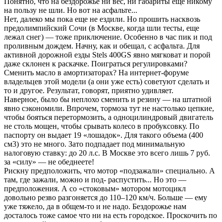
Понятно, что на бездорожье ни вес, ни габариты еще никому
на пользу не шли. Но вот на асфальте...
Нет, далеко мы пока еще не ездили. Но прошить насквозь
предолимпийский Сочи (в Москве, когда шли тесты, еще
лежал снег) — тоже приключение. Особенно в час пик и под
проливным дождем. Начну, как и обещал, с асфальта. Для
активной дорожной езды Stels 400GS явно мягковат и порой
даже склонен к раскачке. Поиграться регулировками?
Сменить масло в амортизаторах? На интернет-форуме
владельцев этой модели (а они уже есть) советуют сделать и
то и другое. Результат, говорят, приятно удивляет.
Наверное, было бы неплохо сменить и резину — на штатной
явно сэкономили. Впрочем, тормоза тут не настолько цепкие,
чтобы бояться перетормозить, а одноцилиндровый двигатель
не столь мощен, чтобы срывать колесо в пробуксовку. По
паспорту он выдает 19 «лошадок». Для такого объема (400
см3) это не много. Зато подпадает под минимальную
налоговую ставку: до 20 л.с. В Москве это всего лишь 7 руб.
за «силу» — не обеднеете!
Рискну предположить, что мотор «подзажали» специально. А
там, где зажали, можно и под- распустить... Но это —
предположения. А со «стоковым» мотором мотоцикл
довольно резво разгоняется до 110–120 км/ч. Больше — ему
уже тяжело, да в общем-то и не надо. Бездорожье нам
досталось тоже самое что ни на есть городское. Проскочить по