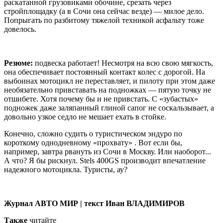
раскатанной грузовиками обочине, срезать через
стройплощадку (а в Сочи она сейчас везде) — милое дело.
Попрыгать по разбитому тяжелой техникой асфальту тоже
довелось.
Резюме:
подвеска работает! Несмотря на всю свою мягкость,
она обеспечивает постоянный контакт колес с дорогой. На
выбоинах мотоцикл не переставляет, и пилоту при этом даже
необязательно привставать на подножках — пятую точку не
отшибете. Хотя почему бы и не привстать. С «зубастых»
подножек даже заляпанный глиной сапог не соскальзывает, а
довольно узкое седло не мешает ехать в стойке.
Конечно, сложно судить о туристическом эндуро по
короткому однодневному «прохвату» . Вот если бы,
например, завтра рвануть из Сочи в Москву. Или наоборот...
А что? Я бы рискнул. Stels 400GS производит впечатление
надежного мотоцикла. Туристы, ау?
Журнал АВТО МИР | текст Иван ВЛАДИМИРОВ
Также
читайте