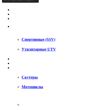
КВАДРОЦИКЛЫ STELS
КВАДРОЦИКЛЫ SEGWAY
СНЕГОХОДЫ
UTV / SSV
Спортивные (SSV)
Утилитарные UTV
МОТОЦИКЛЫ
АКСЕССУАРЫ
ЗАПЧАСТИ
Скутеры
Мотоциклы