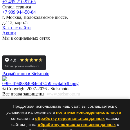
+7 495 210-97-65
Отдел сервиса
+7 909 944-50-84
г. Москва, Волоколамское шоссе,
д.112, корп.5
Как нас найти
Акции
Мы в социальных сетях
Разработано в Stelsmoto
© Copyright 2007-2026 - Stelsmoto.
Все права защищены.
www.stelsmoto.ru
Информация, размещенная на сайте, не является публичной
Продолжая использовать наш сайт, вы соглашаетесь с
офертой
.
условиями изложенные в
политике конфиденциальности
,
согласии на
обработку персональных данных
нашим
сайтом , и на
обработку пользовательских данных
с
×