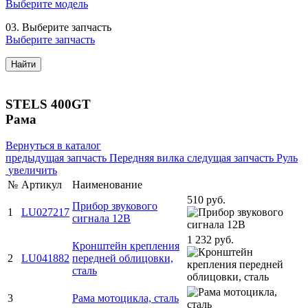
Выберите модель
03.
Выберите запчасть
Выберите запчасть
Найти
STELS 400GT
Рама
Вернуться в каталог
предыдущая запчасть
Передняя вилка
следущая запчасть
Руль
увеличить
№
Артикул
Наименование
510 руб.
Прибор звукового
1
LU027217
сигнала 12В
1 232 руб.
Кронштейн крепления
2
LU041882
передней облицовки,
сталь
3
Рама мотоцикла, сталь