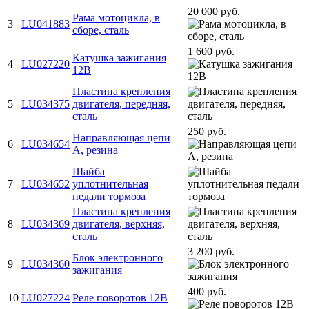
20 000 руб.
Рама мотоцикла, в
3
LU041883
сборе, сталь
1 600 руб.
Катушка зажигания
4
LU027220
12В
Пластина крепления
5
LU034375
двигателя, передняя,
сталь
250 руб.
Направляющая цепи
6
LU034654
A, резина
Шайба
7
LU034652
уплотнительная
педали тормоза
Пластина крепления
8
LU034369
двигателя, верхняя,
сталь
3 200 руб.
Блок электронного
9
LU034360
зажигания
400 руб.
10
LU027224
Реле поворотов 12В