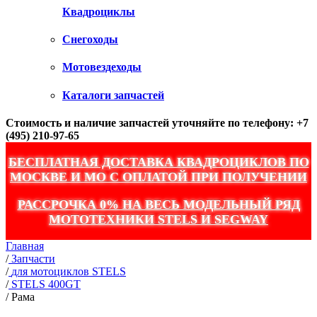
Квадроциклы
Снегоходы
Мотовездеходы
Каталоги запчастей
Стоимость и наличие запчастей уточняйте по телефону: +7
(495) 210-97-65
БЕСПЛАТНАЯ ДОСТАВКА КВАДРОЦИКЛОВ ПО
МОСКВЕ И МО С ОПЛАТОЙ ПРИ ПОЛУЧЕНИИ
РАССРОЧКА 0% НА ВЕСЬ МОДЕЛЬНЫЙ РЯД
МОТОТЕХНИКИ STELS И SEGWAY
Главная
/
Запчасти
/
для мотоциклов STELS
/
STELS 400GT
/
Рама