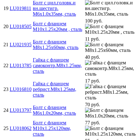
Болт с цил.головк.и
19
LU019811
вн.шестигр.
M6х1.0х35мм, сталь
100 руб.
Болт с фланцем
20
LU018505
M10х1.25х20мм , сталь
11 руб.
Болт с фланцем
21
LU021935
M8х1.25х60мм, сталь
40 руб.
Гайка с фланцем
22
LU013785
самоконтр.М8х1.25мм,
сталь
17 руб.
Гайка с фланцем
23
LU016810
ребрист.M8х1.25мм,
сталь
70 руб.
Болт с фланцем
24
LU013797
M6х1.0х20мм, сталь
Болт с фланцем
77 руб.
25
LU018062
M10х1.25х120мм,
сталь