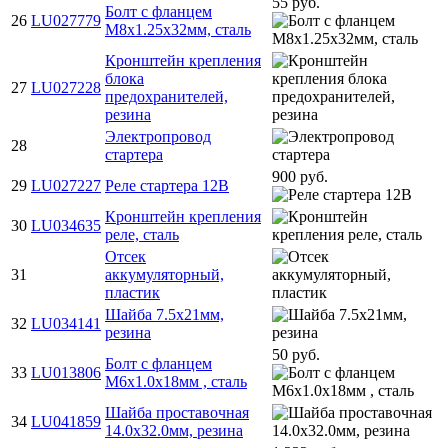
55 руб.
Болт с фланцем
26
LU027779
M8х1.25х32мм, сталь
Кронштейн крепления
блока
27
LU027228
предохранителей,
резина
Электропровод
28
стартера
900 руб.
29
LU027227
Реле стартера 12В
Кронштейн крепления
30
LU034635
реле, сталь
Отсек
31
аккумуляторный,
пластик
Шайба 7.5x21мм,
32
LU034141
резина
50 руб.
Болт с фланцем
33
LU013806
M6х1.0х18мм , сталь
Шайба проставочная
34
LU041859
14.0x32.0мм, резина