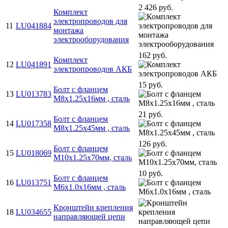
2 426 руб.
Комплект
электропроводов для
11
LU041884
монтажа
электрооборудования
162 руб.
Комплект
12
LU041891
электропроводов АКБ
15 руб.
Болт с фланцем
13
LU013783
M8х1.25х16мм , сталь
21 руб.
Болт с фланцем
14
LU017358
M8х1.25х45мм , сталь
126 руб.
Болт с фланцем
15
LU018069
M10х1.25х70мм, сталь
10 руб.
Болт с фланцем
16
LU013751
M6х1.0х16мм , сталь
Кронштейн крепления
18
LU034655
направляющей цепи