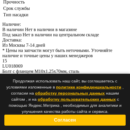
Прочность
Срок службы
Тип насадки
Наличие:
В наличии
Нет в наличии в магазине
Под заказ
Нет в наличии на центральном складе
Доставка:
Из Москвы 7-14 дней
* Цены на запчасти могут быть неточными. Уточняйте
наличие и точные цены у наших менеджеров
15
LU018069
Болт с фланцем M10х1.25х70мм, сталь
Продолжая использовать наш сайт, вы соглашаетесь с
Болт с фланцем M10х1.25х70мм, сталь
условиями изложенные в
политике конфиденциальности
,
согласии на
обработку персональных данных
нашим
Артикул: LU018069
сайтом , и на
обработку пользовательских данных
с
помощью Яндекс.Метрика , необходимых для аналитики и
Характеристики
улучшения качества работы сайта и сервиса.
Описание
Видеоинструкция
Согласен
Материал