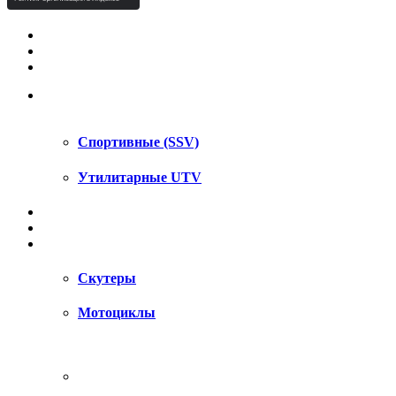
КВАДРОЦИКЛЫ STELS
КВАДРОЦИКЛЫ SEGWAY
СНЕГОХОДЫ
UTV / SSV
Спортивные (SSV)
Утилитарные UTV
МОТОЦИКЛЫ
АКСЕССУАРЫ
ЗАПЧАСТИ
Скутеры
Мотоциклы